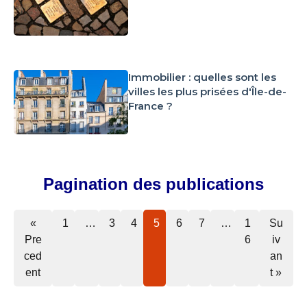
Immobilier : quelles sont les
villes les plus prisées d'Île-de-
France ?
Pagination des publications
«
1
…
3
4
5
6
7
…
1
Su
Pre
6
iv
ced
an
ent
t »