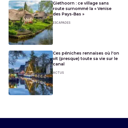
Giethoorn : ce village sans
route surnommé la « Venise
des Pays-Bas »
ESCAPADES
Ces péniches rennaises où l'on
vit (presque) toute sa vie sur le
canal
ACTUS