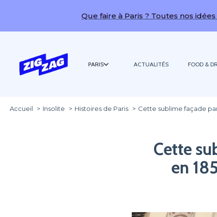
Que faire à Paris ? Toutes nos idées de sorties !
PARIS
ACTUALITÉS
FOOD & DR
Accueil
Insolite
Histoires de Paris
Cette sublime façade par
Cette su
en 185