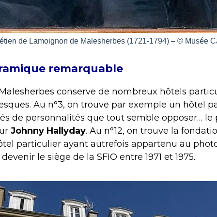
étien de Lamoignon de Malesherbes (1721-1794) – © Musée 
éramique remarquable
é Malesherbes conserve de nombreux hôtels particu
resques. Au n°3, on trouve par exemple un hôtel pa
nés de personnalités que tout semble opposer… le
eur
Johnny Hallyday
. Au n°12, on trouve la fondat
ôtel particulier ayant autrefois appartenu au pho
evenir le siège de la SFIO entre 1971 et 1975.