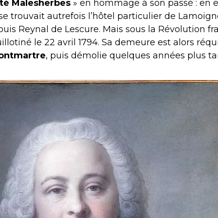
ité Malesherbes
» en hommage à son passé : en eff
 trouvait autrefois l’hôtel particulier de Lamoig
Louis Reynal de Lescure. Mais sous la Révolution fr
uillotiné le 22 avril 1794. Sa demeure est alors réqu
Montmartre
, puis démolie quelques années plus ta