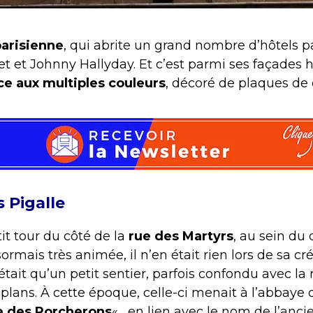
parisienne
, qui abrite un grand nombre d’hôtels pa
et et Johnny Hallyday. Et c’est parmi ses façades h
ice aux multiples couleurs
, décoré de plaques de
 Pigalle
it tour du côté de la
rue des Martyrs
, au sein du 
sormais très animée, il n’en était rien lors de sa cr
n’était qu’un petit sentier, parfois confondu avec l
plans. À cette époque, celle-ci menait à l’abbaye
e des Porcherons
« , en lien avec le nom de l’anci