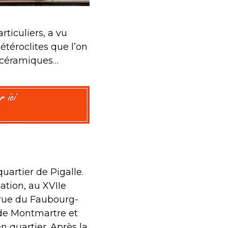
rticuliers, a vu
étéroclites que l’on
 céramiques…
quartier de Pigalle.
éation, au XVIIe
a rue du Faubourg-
 de Montmartre et
en quartier. Après la