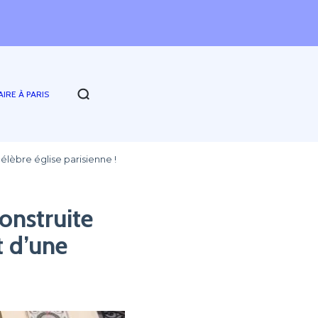
AIRE À PARIS
lèbre église parisienne !
onstruite
t d’une