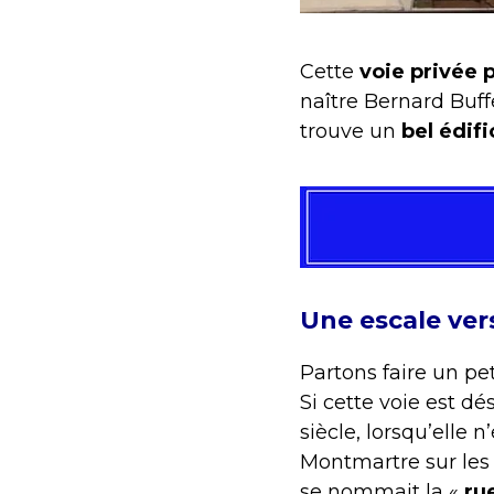
Cette
voie privée 
naître Bernard Buff
trouve un
bel édif
Une escale vers
Partons faire un pet
Si cette voie est dé
siècle, lorsqu’elle 
Montmartre sur les 
se nommait la «
ru