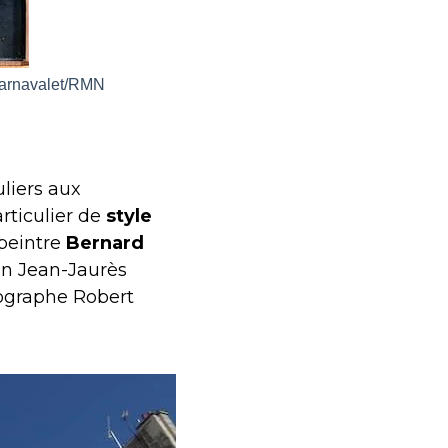
Carnavalet/RMN
liers aux
rticulier de
style
 peintre
Bernard
ion Jean-Jaurès
tographe Robert