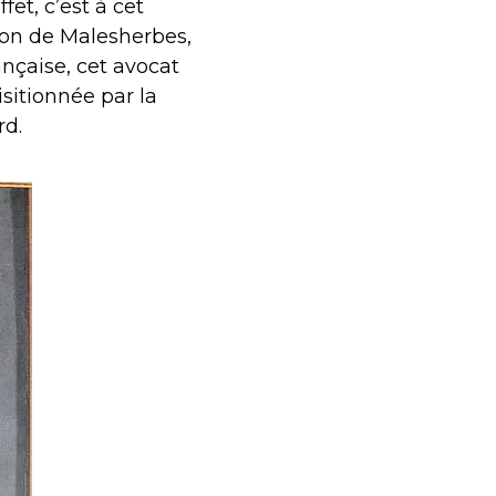
et, c’est à cet
non de Malesherbes,
ançaise, cet avocat
isitionnée par la
rd.