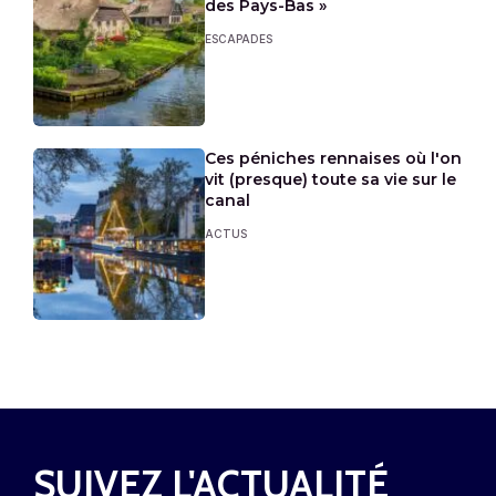
des Pays-Bas »
ESCAPADES
Ces péniches rennaises où l'on
vit (presque) toute sa vie sur le
canal
ACTUS
SUIVEZ L'ACTUALITÉ