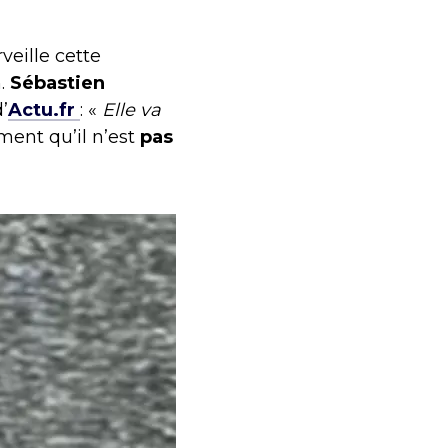
eille cette
n.
Sébastien
’
Actu.fr
: «
Elle va
ement qu’il n’est
pas