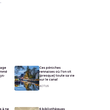
e
lage
Ces péniches
ommé
rennaises où l'on vit
ays-
(presque) toute sa vie
sur le canal
ACTUS
s à ne
6 bibliothèques