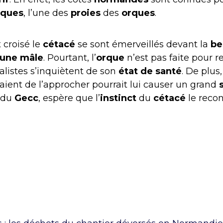
ques
, l’une des
proies
des
orques
.
 croisé le
cétacé
se sont émerveillés devant la
be
eune mâle
. Pourtant, l’
orque
n’est pas faite pour r
alistes s’inquiètent de son
état de santé
. De plus
aient de l’approcher pourrait lui causer un grand
r du
Gecc
, espère que l’
instinct
du
cétacé
le recon