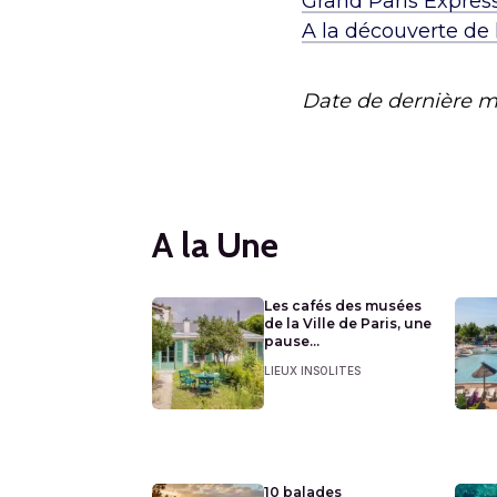
Grand Paris Expres
A la découverte de 
Date de dernière m
A la Une
Les cafés des musées
de la Ville de Paris, une
pause...
LIEUX INSOLITES
10 balades