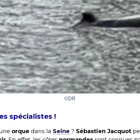
©DR
es spécialistes !
t une
orque
dans la
Seine
?
Sébastien Jacquot
pe
rir
. En effet, les côtes
normandes
sont connues po