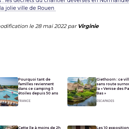
s : les déchets du chantier déversés en Normandi
la jolie ville de Rouen
odification le
28 mai 2022
par
Virginie
Pourquoi tant de
Giethoorn : ce vil
familles reviennent
sans route surn
dans ce camping 5
la « Venise des P
étoiles depuis 50 ans
Bas »
FRANCE
ESCAPADES
Cette île à moins de 2h
Les 10 exposition