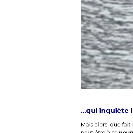
…qui inquiète l
Mais alors, que fai
peut être à se
nour