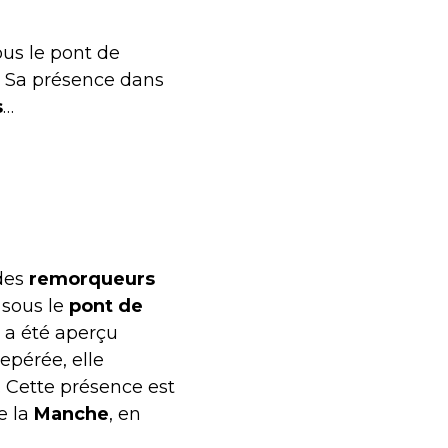
ous le pont de
. Sa présence dans
s
…
 des
remorqueurs
sous le
pont de
il a été aperçu
epérée, elle
. Cette présence est
e la
Manche
, en