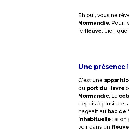
Eh oui, vous ne rêv
Normandie
. Pour 
le
fleuve
, bien que
Une présence 
C’est une
appariti
du
port du Havre
o
Normandie
. Le
cét
depuis à plusieurs a
nageait au
bac de Y
inhabituelle
: si o
voir dans un
fleuve