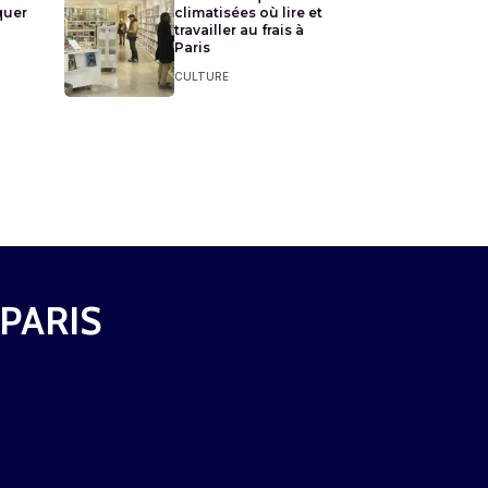
quer
climatisées où lire et
travailler au frais à
Paris
CULTURE
 PARIS