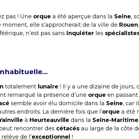
ez pas ! Une
orque
a été aperçue dans la
Seine
, s
le moment, elle s’approcherait de la ville de
Rouen
 féérique, n’est pas sans
inquiéter
les
spécialiste
inhabituelle…
on
totalement
lunaire
! Il y a une dizaine de jours,
nt remarqué la présence d’une
orque
en passant 
acé
semble avoir élu domicile dans la
Seine
, car 
utres endroits. La dernière fois que l’
orque
a été r
ainville
à
Heurteauville
dans la
Seine-Maritime
n peut rencontrer des
cétacés
au large de la côte d
relève de l’
exceptionnel
!