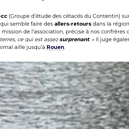
ecc
(Groupe d’étude des cétacés du Contentin) surv
qui semble faire des
allers-retours
dans la régio
 mission de l’association, précise à nos confrères d
terres, ce qui est assez
surprenant
.
» Il juge égal
imal aille jusqu’à
Rouen
.