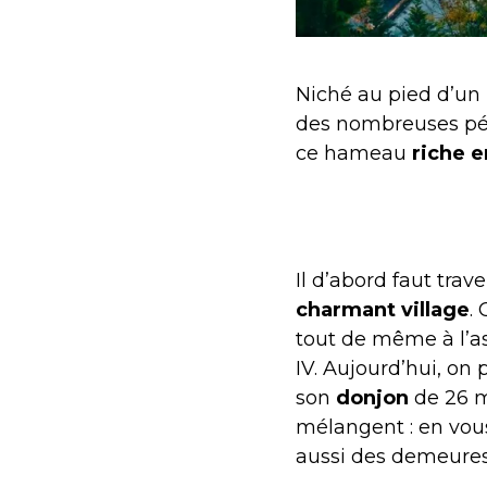
Niché au pied d’un
des nombreuses pé
ce hameau
riche e
Il d’abord faut trav
charmant village
.
tout de même à l’a
IV. Aujourd’hui, on
son
donjon
de 26 mè
mélangent : en vous
aussi des demeure