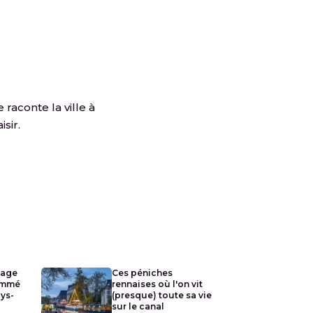
 raconte la ville à
sir.
lage
Ces péniches
ommé
rennaises où l'on vit
ays-
(presque) toute sa vie
sur le canal