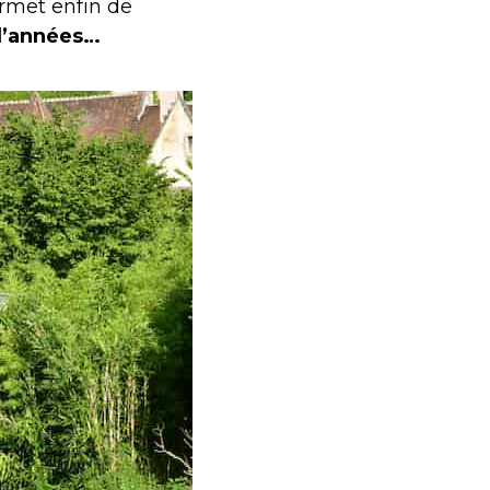
rmet enfin de
 d’années…