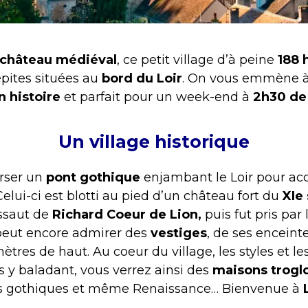
château médiéval
, ce petit village d’à peine
188 
pites situées au
bord du Loir
. On vous emmène à
n histoire
et parfait pour un week-end à
2h30 de
Un village historique
erser un
pont gothique
enjambant le Loir pour ac
 Celui-ci est blotti au pied d’un château fort du
XIe 
ssaut de
Richard Coeur de Lion,
puis fut pris par
 peut encore admirer des
vestiges
, de ses enceinte
tres de haut. Au coeur du village, les styles et l
 y baladant, vous verrez ainsi des
maisons trogl
s gothiques et même Renaissance… Bienvenue à