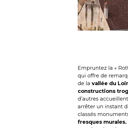
Empruntez la « Rot
qui offre de remar
de la
vallée du Loi
constructions tro
d’autres accueillen
arrêter un instant d
classés monuments 
fresques murales.