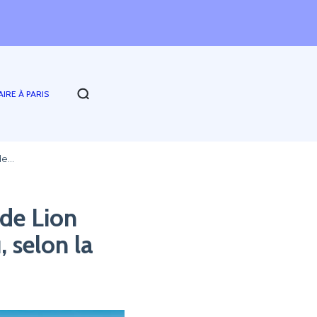
AIRE À PARIS
nde…
 de Lion
 selon la