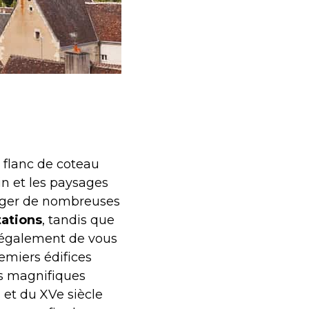
 flanc de coteau
in et les paysages
onger de nombreuses
tations
, tandis que
le également de vous
remiers édifices
es magnifiques
 et du XVe siècle