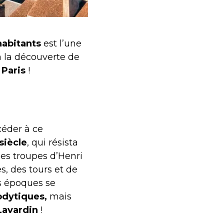
habitants
est l’une
 la découverte de
 Paris
!
céder à ce
siècle
, qui résista
 les troupes d’Henri
s, des tours et de
es époques se
odytiques,
mais
Lavardin
!