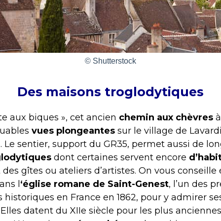
© Shutterstock
Des maisons troglodytiques
te aux biques », cet ancien
chemin aux chèvres
à
quables
vues plongeantes
sur le village de Lavard
r
. Le sentier, support du GR35, permet aussi de l
glodytiques
dont certaines servent encore
d’habi
t des gîtes ou ateliers d’artistes. On vous conseil
ans l
‘église romane de Saint-Genest
, l’un des p
historiques en France en 1862, pour y admirer s
Elles datent du XIIe siècle pour les plus anciennes