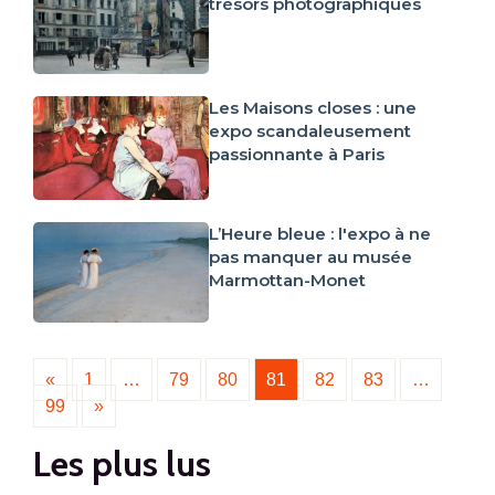
trésors photographiques
Les Maisons closes : une
expo scandaleusement
passionnante à Paris
L’Heure bleue : l'expo à ne
pas manquer au musée
Marmottan-Monet
«
1
…
79
80
81
82
83
…
99
»
Les plus lus