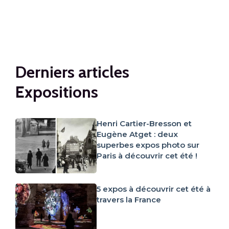
Han
V
EX
Derniers articles
Expositions
Henri Cartier-Bresson et
Eugène Atget : deux
superbes expos photo sur
Paris à découvrir cet été !
5 expos à découvrir cet été à
travers la France