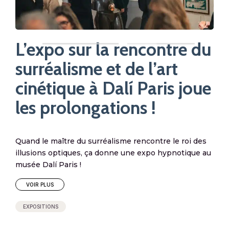
L’expo sur la rencontre du
surréalisme et de l’art
n
M
cinétique à Dalí Paris joue
dé
les prolongations !
s
e
ex
Quand le maître du surréalisme rencontre le roi des
illusions optiques, ça donne une expo hypnotique au
vi
pent
musée Dalí Paris !
lles,
VOIR PLUS
Un a
EXPOSITIONS
vers
expé