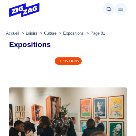
Accueil
Loisirs
Culture
Expositions
Page 81
Expositions
EXPOSITIONS