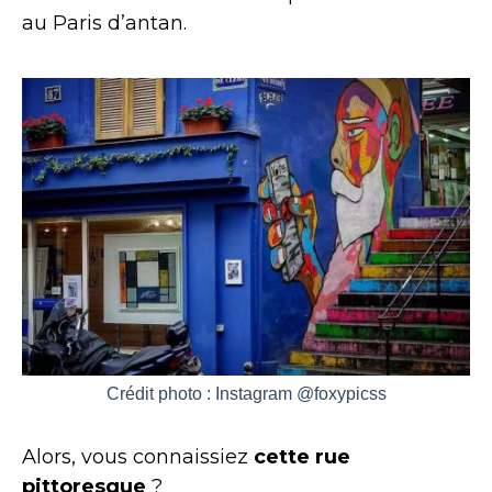
au Paris d’antan.
Crédit photo : Instagram @foxypicss
Alors, vous connaissiez
cette rue
pittoresque
?