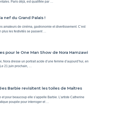
tales. Paris déjà, est qualifiée par …
a nef du Grand Palais !
ns amateurs de cinéma, gastronomie et divertissement. C’est
 plus les festivités se passent …
ces pour le One Man Show de Nora Hamzawi
i, Nora dresse un portrait acide d’une femme d’aujourd’hui, en
Le 21 juin prochain, …
es Barbie revisitent les toiles de Maîtres
e et pour beaucoup elle s’appelle Barbie. L’artiste Catherine
atique poupée pour interroger et …