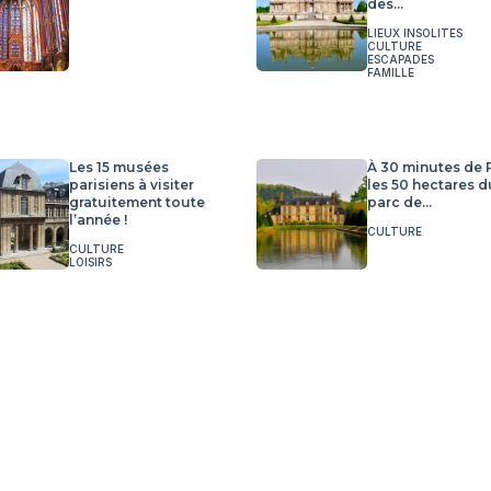
des...
LIEUX INSOLITES
CULTURE
ESCAPADES
FAMILLE
Les 15 musées
À 30 minutes de P
parisiens à visiter
les 50 hectares d
gratuitement toute
parc de...
l’année !
CULTURE
CULTURE
LOISIRS