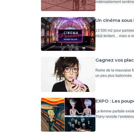
indéniablement sentimen
Un cinéma sous l
13 500 m2 pour parisie
déjà tentant… mais si en
Gagnez vos pla
Reine de la mauvaise fo
un peu plus ballonnée. 
EXPO : Les poupé
La femme parfaite exist
Théry revisite l’emblém