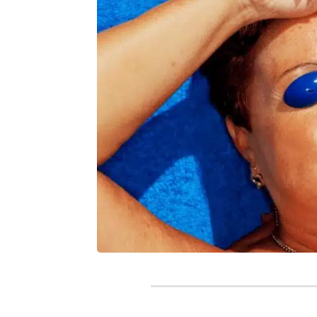
siens à
urant
s
le dans les
 durant ces