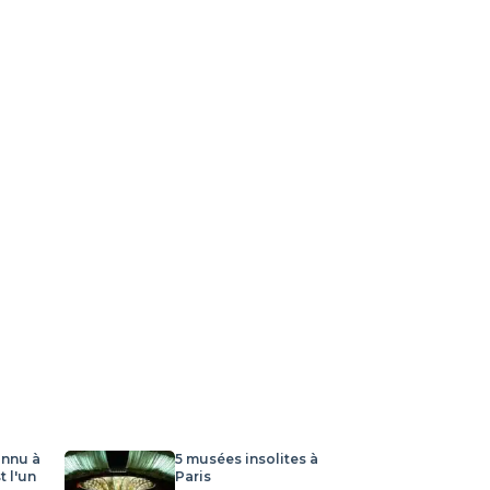
nnu à
5 musées insolites à
t l'un
Paris