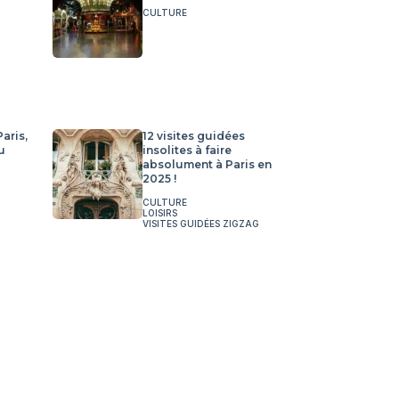
CULTURE
aris,
12 visites guidées
u
insolites à faire
absolument à Paris en
2025 !
CULTURE
LOISIRS
VISITES GUIDÉES ZIGZAG