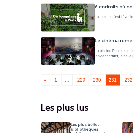
6 endroits où b
La lecture, c’est l’évasio
Le cinéma remet 
La piscine Pontoise rep
janvier dernier, la bell
«
1
…
229
230
231
232
Les plus lus
Les plus belles
bibliothèques