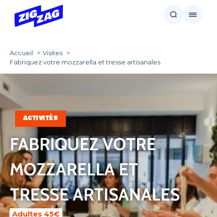
Accueil
Visites
Fabriquez votre mozzarella et tresse artisanales
ACTIVITÉS
FABRIQUEZ VOTRE
MOZZARELLA ET
TRESSE ARTISANALES
Adultes 45€