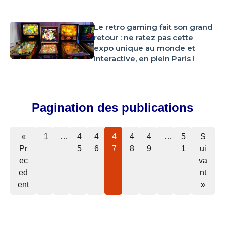
Le retro gaming fait son grand
retour : ne ratez pas cette
expo unique au monde et
interactive, en plein Paris !
Pagination des publications
«
1
…
4
4
4
4
4
…
5
S
Pr
5
6
7
8
9
1
ui
ec
va
ed
nt
ent
»