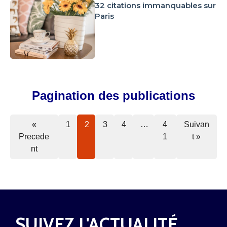
32 citations immanquables sur
Paris
Pagination des publications
«
1
2
3
4
…
4
Suivan
Precede
1
t »
nt
SUIVEZ L'ACTUALITÉ