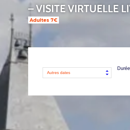
– VISITE VIRTUELLE L
Adultes 7€
Durée