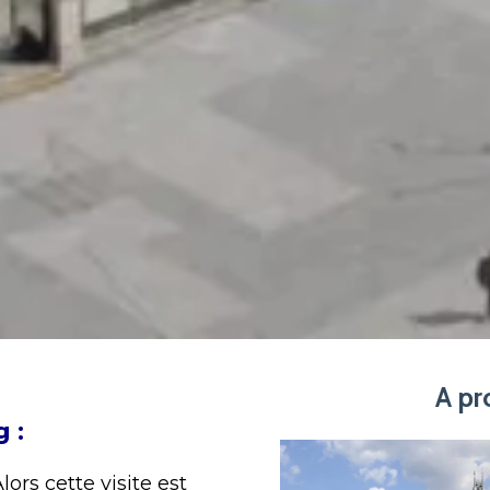
A pr
g :
ors cette visite est