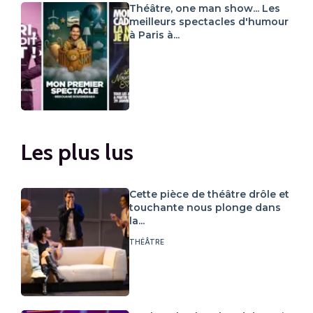
Théâtre, one man show... Les
meilleurs spectacles d'humour
à Paris à...
Les plus lus
Cette pièce de théâtre drôle et
touchante nous plonge dans
la...
THÉÂTRE