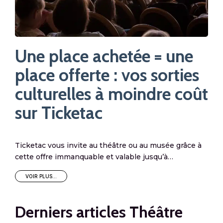
Une place achetée = une
U
s
place offerte : vos sorties
pl
oût
culturelles à moindre coût
cu
sur Ticketac
su
e à
Ticketac vous invite au théâtre ou au musée grâce à
Tick
cette offre immanquable et valable jusqu’à…
cett
VOIR PLUS...
V
Derniers articles Théâtre