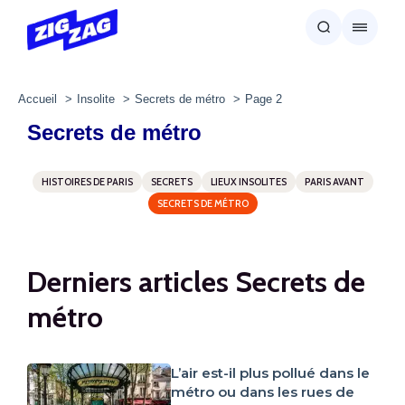
Accueil
Insolite
Secrets de métro
Page 2
Secrets de métro
HISTOIRES DE PARIS
SECRETS
LIEUX INSOLITES
PARIS AVANT
SECRETS DE MÉTRO
Derniers articles Secrets de
métro
L’air est-il plus pollué dans le
métro ou dans les rues de