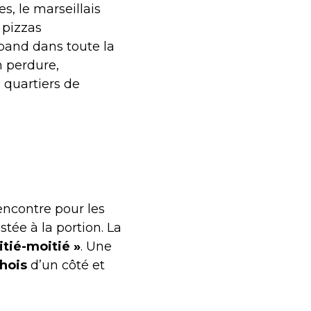
s, le marseillais
 pizzas
épand dans toute la
n perdure,
 quartiers de
rencontre pour les
tée à la portion. La
itié-moitié »
. Une
hois
d’un côté et