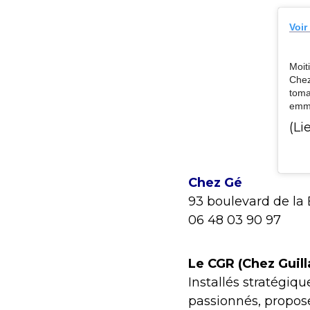
Voir
Moit
Chez
toma
emme
(Li
Chez Gé
93 boulevard de la 
06 48 03 90 97
Le CGR (Chez Guil
Installés stratégiq
passionnés, proposen