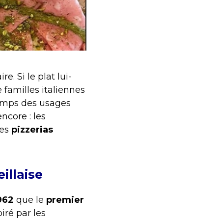
. Si le plat lui-
e familles italiennes
temps des usages
ncore : les
les
pizzerias
illaise
962
que le
premier
iré par les