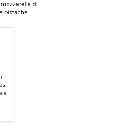
, mozzarella di
e pistache.
ur
as.
is.