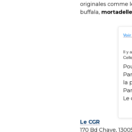
originales comme 
buffala,
mortadell
Voir
Il y
Celle
Pou
Par
la 
Par
Le 
Le CGR
170 Bd Chave, 13005