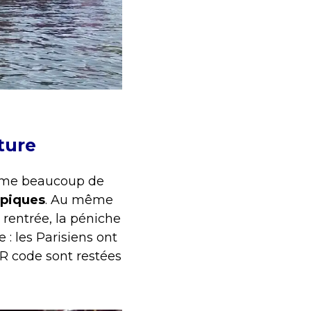
ture
omme beaucoup de
mpiques
. Au même
a rentrée, la péniche
 : les Parisiens ont
QR code sont restées