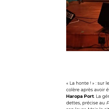
« La honte ! » : su
colère après avoir 
Haropa Port
. La g
dettes, précise au
P