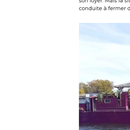
son loyer. Mais la si
conduite à fermer d