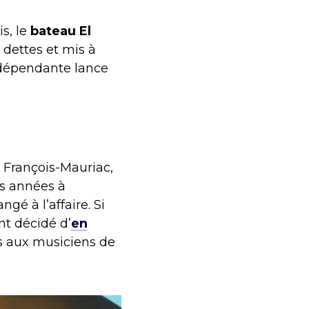
s, le
bateau El
 dettes et mis à
indépendante lance
 François-Mauriac,
rs années à
gé à l’affaire. Si
nt décidé d’
en
ns aux musiciens de