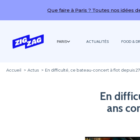
Que faire à Paris ? Toutes nos idées de sorties !
PARIS
ACTUALITÉS
FOOD & DR
Accueil
Actus
En difficulté, ce bateau-concert à flot depuis 
En diffi
ans co