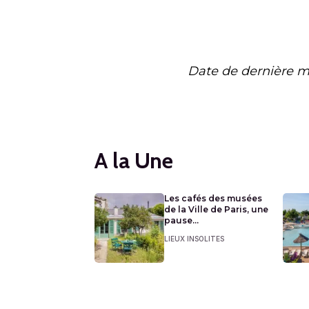
Date de dernière m
A la Une
Les cafés des musées
de la Ville de Paris, une
pause...
LIEUX INSOLITES