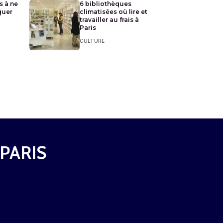
s à ne
6 bibliothèques
quer
climatisées où lire et
travailler au frais à
Paris
CULTURE
 PARIS