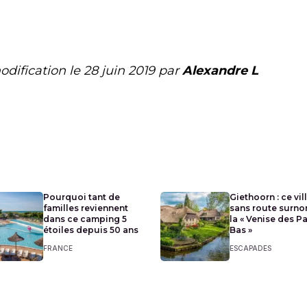
odification le
28 juin 2019
par
Alexandre L
Pourquoi tant de
Giethoorn : ce vil
familles reviennent
sans route surn
dans ce camping 5
la « Venise des P
étoiles depuis 50 ans
Bas »
FRANCE
ESCAPADES