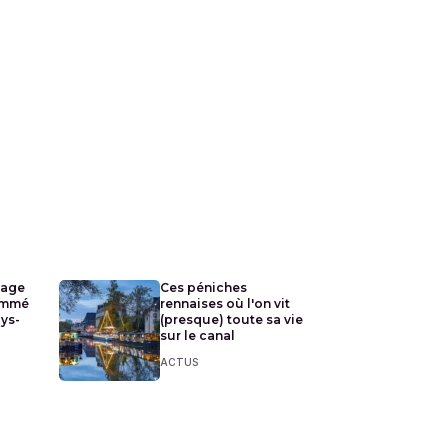
lage
Ces péniches
ommé
rennaises où l'on vit
ays-
(presque) toute sa vie
sur le canal
ACTUS