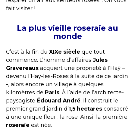
respirer un air aux senteurs rosées… On vous
fait visiter !
La plus vieille roseraie au
monde
C’est à la fin du
XIXe siècle
que tout
commence. L’homme d’affaires
Jules
Gravereaux
acquiert une propriété à l’Haÿ –
devenu l’Haÿ-les-Roses à la suite de ce jardin
-, alors encore un village à quelques
kilomètres de
Paris
. À l’aide de l’architecte-
paysagiste
Édouard André
, il construit le
premier grand jardin d’
1,5 hectares
consacré
à une unique fleur : la rose. Ainsi, la première
roseraie
est née.