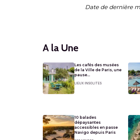
Date de dernière m
A la Une
Les cafés des musées
de la Ville de Paris, une
pause...
LIEUX INSOLITES
10 balades
dépaysantes
accessibles en passe
Navigo depuis Paris