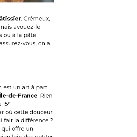
pâtissier
. Crémeux,
 mais avouez-le,
s ou à la pâte
rassurez-vous, on a
an est un art à part
’Île-de-France
. Rien
e 15ᵉ
ar où cette douceur
fait la différence ?
 qui offre un
 bien loin des petites