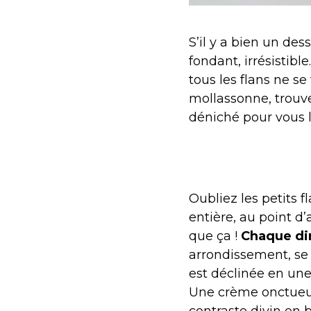
S’il y a bien un de
fondant, irrésistibl
tous les flans ne se
mollassonne, trouv
déniché pour vous l
Oubliez les petits f
entière, au point d
que ça !
Chaque d
arrondissement, se 
est déclinée en une 
Une crème onctueuse
contraste divin en 