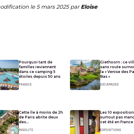
odification le
5 mars 2025
par
Eloise
Pourquoi tant de
Giethoorn : ce vil
familles reviennent
sans route surn
dans ce camping 5
la « Venise des P
étoiles depuis 50 ans
Bas »
FRANCE
ESCAPADES
Cette île à moins de 2h
Les 10 exposition
de Paris abrite deux
surtout pas man
des...
cet été en France
INSOLITE
EXPOSITIONS