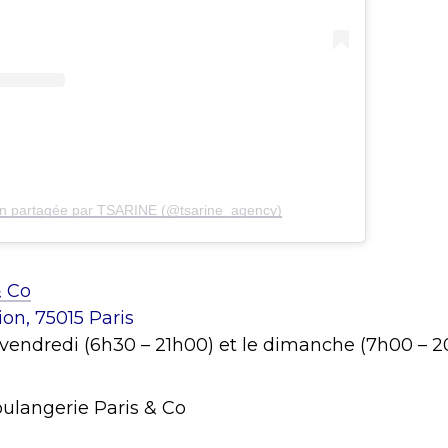
on partagée par TSARINE (@tsarine_agency)
& Co
ion, 75015 Paris
 vendredi (6h30 – 21h00) et le dimanche (7h00 – 
oulangerie Paris & Co