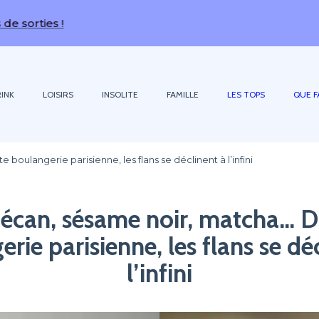
!
INK
LOISIRS
INSOLITE
FAMILLE
LES TOPS
QUE F
boulangerie parisienne, les flans se déclinent à l’infini
pécan, sésame noir, matcha… D
rie parisienne, les flans se dé
l’infini