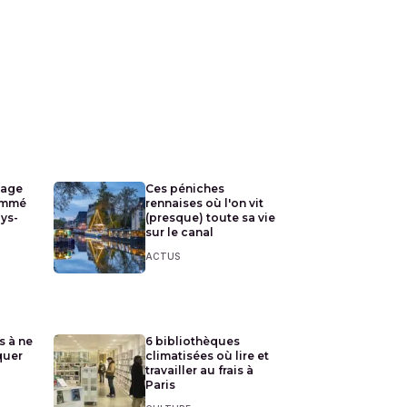
lage
Ces péniches
ommé
rennaises où l'on vit
ays-
(presque) toute sa vie
sur le canal
ACTUS
s à ne
6 bibliothèques
quer
climatisées où lire et
travailler au frais à
Paris