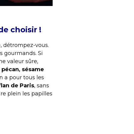
e choisir !
le, détrompez-vous.
s gourmands. Si
ne valeur sûre,
é pécan, sésame
en a pour tous les
flan de Paris
, sans
re plein les papilles