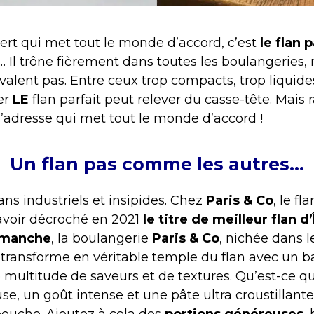
ssert qui met tout le monde d’accord, c’est
le flan 
e… Il trône fièrement dans toutes les boulangeries,
 valent pas. Entre ceux trop compacts, trop liquide
er
LE
flan parfait peut relever du casse-tête. Mais 
’adresse qui met tout le monde d’accord !
Un flan pas comme les autres…
lans industriels et insipides. Chez
Paris & Co
, le fl
’avoir décroché en 2021
le titre de meilleur flan d
imanche
, la boulangerie
Paris & Co
, nichée dans l
transforme en véritable temple du flan avec un b
multitude de saveurs et de textures. Qu’est-ce qui 
, un goût intense et une pâte ultra croustillante
bouche. Ajoutez à cela des
portions généreuses
,