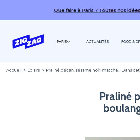
Que faire à Paris ? Toutes nos idées de sorties 
PARIS
ACTUALITÉS
FOOD & DR
Accueil
Loisirs
Praliné pécan, sésame noir, matcha… Dans cette 
Praliné 
boulange