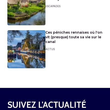
ESCAPADES
Ces péniches rennaises où l'on
vit (presque) toute sa vie sur le
canal
ACTUS
SUIVEZ L'ACTUALITÉ