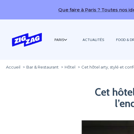
Que faire à Paris ? Toutes nos idées de sorties 
PARIS
ACTUALITÉS
FOOD & DR
Accueil
Bar & Restaurant
Hôtel
Cet hôtel arty, stylé et con
Cet hôtel
l’en