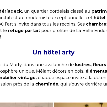
Mériadeck
, un quartier bordelais classé au
patrim
rchitecture moderniste exceptionnelle, cet
hôtel
où l’art s’invite dans tous les recoins. Ses
chambre
t le
refuge parfait
pour profiter de La Belle Endo
!
Un hôtel arty
co du Marty, dans une avalanche de
lustres,
fleurs
mosphère unique. Mêlant décors en bois,
éléments 
mobilier vintage,
chaque espace invite à la déten
 salon près de la
cheminée
, qui s’ouvre derrière