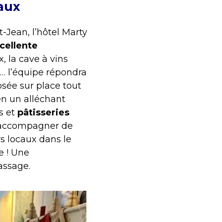
aux
t-Jean, l’hôtel Marty
cellente
, la cave à vins
e… l’équipe répondra
sée sur place tout
n un alléchant
s et
pâtisseries
 accompagner de
s locaux dans le
te ! Une
assage.