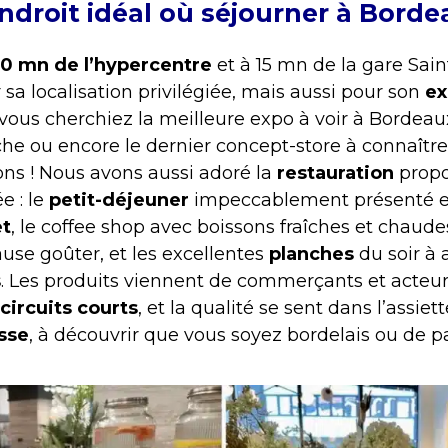
endroit idéal où séjourner à Borde
10 mn de l’hypercentre
et à 15 mn de la gare Sain
 sa localisation privilégiée, mais aussi pour son
ex
 vous cherchiez la meilleure expo à voir à Bordeaux
che ou encore le dernier concept-store à connaîtr
ons ! Nous avons aussi adoré la
restauration
propo
e : le
petit-déjeuner
impeccablement présenté e
et
, le coffee shop avec boissons fraîches et chaude
use goûter, et les excellentes
planches
du soir à
s
. Les produits viennent de commerçants et acteur
circuits courts
, et la qualité se sent dans l’assiet
sse
, à découvrir que vous soyez bordelais ou de p