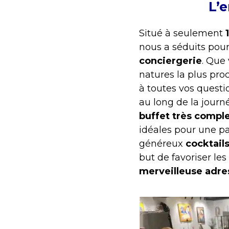
L’
Situé à seulement
nous a séduits pour
conciergerie
. Que
natures la plus pro
à toutes vos questi
au long de la journé
buffet
très compl
idéales pour une pa
généreux
cocktail
but de favoriser les
merveilleuse adre