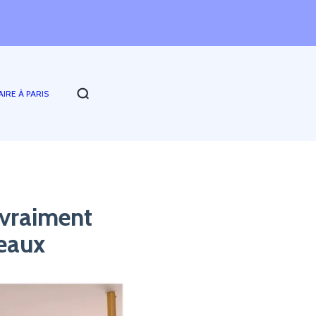
AIRE À PARIS
t vraiment
deaux