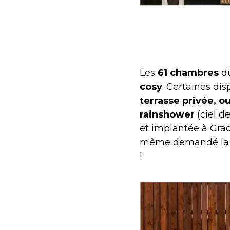
Les
61 chambres
du
cosy
. Certaines di
terrasse privée, o
rainshower
(ciel d
et implantée à Gra
même demandé la ré
!