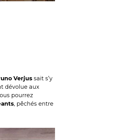
runo Verjus
sait s’y
nt dévolue aux
 vous pourrez
éants
, pêchés entre