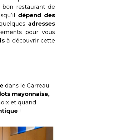
n bon restaurant de
squ’il
dépend des
 quelques
adresses
sements pour vous
is
à découvrir cette
ue
dans le Carreau
lots mayonnaise,
choix et quand
ntique
!