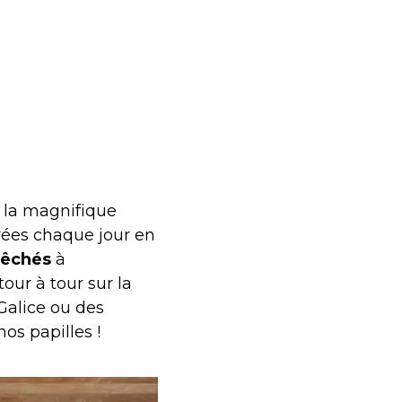
 la magnifique
rées chaque jour en
pêchés
à
our à tour sur la
Galice ou des
nos papilles !