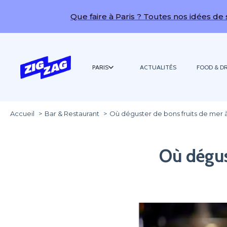
Que faire à Paris ? Toutes nos idées de sorties !
PARIS
ACTUALITÉS
FOOD & DR
Accueil
Bar & Restaurant
Où déguster de bons fruits de mer à
Où dégust