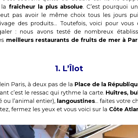
 la
fraîcheur la plus absolue
. C’est pourquoi u
eut pas avoir le même choix tous les jours pui
rivage des produits… Toutefois, voici pour vous
galer : nous avons testé de nombreux établis
des
meilleurs restaurants de fruits de mer à Par
1.
L’Îlot
in Paris, à deux pas de la
Place de la Républiq
nt c’est le ressac qui rythme la carte.
Huîtres, bu
é ou l’animal entier),
langoustines
… faites votre 
oûtez, fermez les yeux et vous voici sur la
Côte Atla