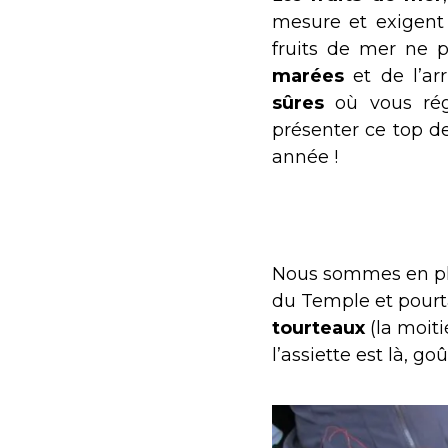
mesure et exigent
fruits de mer ne p
marées
et de l’ar
sûres
où vous ré
présenter ce top 
année !
Nous sommes en ple
du Temple et pourta
tourteaux
(la moiti
l’assiette est là, g