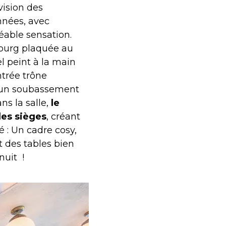
vision des
nnées, avec
réable sensation.
bourg plaquée au
l peint à la main
entrée trône
c un soubassement
ns la salle,
le
des sièges
, créant
 : Un cadre cosy,
t des tables bien
nuit !