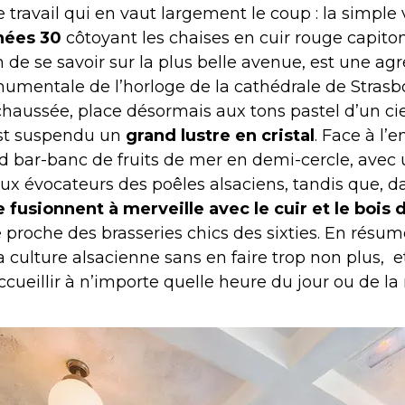
 travail qui en vaut largement le coup : la simple 
nées 30
côtoyant les chaises en cuir rouge capito
n de se savoir sur la plus belle avenue, est une ag
onumentale de l’horloge de la cathédrale de Stras
haussée, place désormais aux tons pastel d’un cie
est suspendu un
grand lustre en cristal
. Face à l’
 bar-banc de fruits de mer en demi-cercle, ave
x évocateurs des poêles alsaciens, tandis que, da
e fusionnent à merveille avec le cuir et le bois 
proche des brasseries chics des sixties. En résumé
a culture alsacienne sans en faire trop non plus, e
cueillir à n’importe quelle heure du jour ou de la 