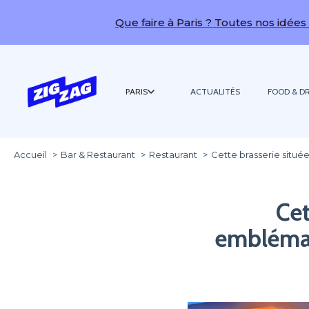
Que faire à Paris ? Toutes nos idées de sorties !
PARIS
ACTUALITÉS
FOOD & DR
Accueil
Bar & Restaurant
Restaurant
Cette brasserie situé
Cet
emblémat