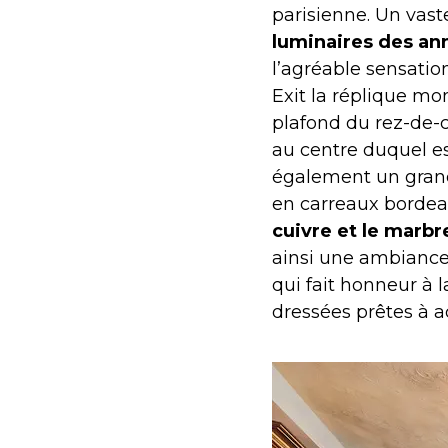
parisienne. Un vaste
luminaires des an
l’agréable sensatio
Exit la réplique m
plafond du rez-de-c
au centre duquel 
également un grand
en carreaux bordeau
cuivre et le marbr
ainsi une ambiance 
qui fait honneur à l
dressées prêtes à ac