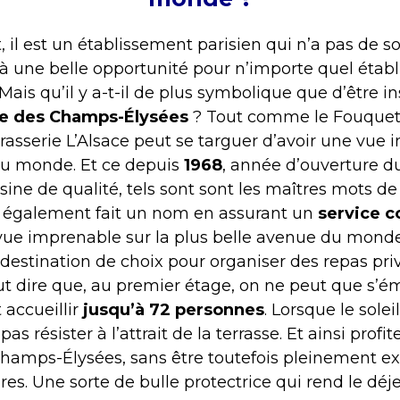
, il est un établissement parisien qui n’a pas de sou
éjà une belle opportunité pour n’importe quel établ
 Mais qu’il y a-t-il de plus symbolique que d’être ins
e des Champs-Élysées
? Tout comme le Fouquet’s
rasserie L’Alsace peut se targuer d’avoir une vue 
du monde. Et ce depuis
1968
, année d’ouverture du
sine de qualité, tels sont sont les maîtres mots de 
st également fait un nom en assurant un
service c
 vue imprenable sur la plus belle avenue du monde,
a destination de choix pour organiser des repas pri
aut dire que, au premier étage, on ne peut que s’é
 accueillir
jusqu’à 72 personnes
. Lorsque le solei
 pas résister à l’attrait de la terrasse. Et ainsi profi
Champs-Élysées, sans être toutefois pleinement ex
res. Une sorte de bulle protectrice qui rend le déj