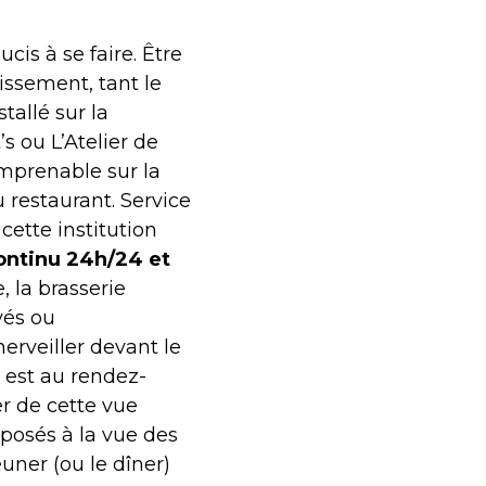
cis à se faire. Être
issement, tant le
tallé sur la
 ou L’Atelier de
imprenable sur la
 restaurant. Service
cette institution
ontinu 24h/24 et
 la brasserie
vés ou
merveiller devant le
l est au rendez-
ter de cette vue
posés à la vue des
euner (ou le dîner)