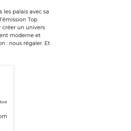
 les palais avec sa
 l’émission Top
ur créer un univers
ment moderne et
 : nous régaler. Et
tout
com