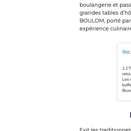
boulangerie et pass
grandes tables d’hô
BOULOM, porté par 
expérience culinair
Voir
1,17
reto
Les 
buff
Brun
Exit les traditionn