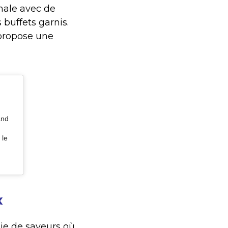
inale avec de
 buffets garnis.
 propose une
and
 le
x
nie de saveurs où