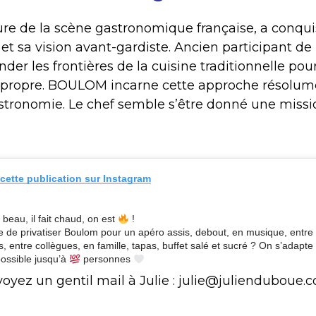
gure de la scène gastronomique française, a conquis
et sa vision avant-gardiste. Ancien participant de
ender les frontières de la cuisine traditionnelle po
est propre. BOULOM incarne cette approche résolu
tronomie. Le chef semble s’être donné une mission
 cette publication sur Instagram
it beau, il fait chaud, on est
!
e de privatiser Boulom pour un apéro assis, debout, en musique, entre
s, entre collègues, en famille, tapas, buffet salé et sucré ? On s’adapte 
possible jusqu’à
personnes
oyez un gentil mail à Julie : julie@julienduboue.