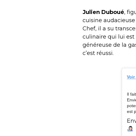
Julien Duboué
, fi
cuisine audacieuse 
Chef, il a su transc
culinaire qui lui 
généreuse de la gas
c’est réussi.
Voir
Il fa
Envi
pote
est 
Env