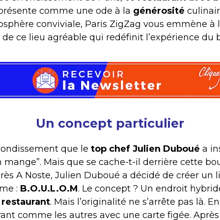
 présente comme une ode à la
générosité
culinair
mosphère conviviale, Paris ZigZag vous emmène à 
e ce lieu agréable qui redéfinit l’expérience du bu
Un concept particulier
rrondissement que le
top chef Julien Duboué
a in
n mange”. Mais que se cache-t-il derrière cette bou
rès A Noste, Julien Duboué a décidé de créer un 
ime :
B.O.U.L.O.M
. Le concept ? Un endroit hybrid
 restaurant
. Mais l’originalité ne s’arrête pas là.
rant comme les autres avec une carte figée. Après 