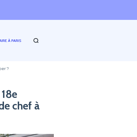
AIRE À PARIS
ber ?
 18e
de chef à