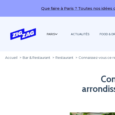
Que faire à Paris ? Toutes nos idées de sorties !
PARIS
ACTUALITÉS
FOOD & DR
Accueil
Bar & Restaurant
Restaurant
Connaissez-vous ce re
Con
arrondis