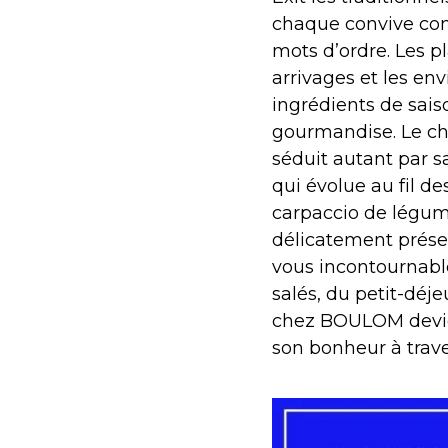
chaque convive com
mots d’ordre. Les p
arrivages et les env
ingrédients de saiso
gourmandise. Le che
séduit autant par sa
qui évolue au fil de
carpaccio de légume
délicatement prése
vous incontournabl
salés, du petit-déj
chez BOULOM devien
son bonheur à trav