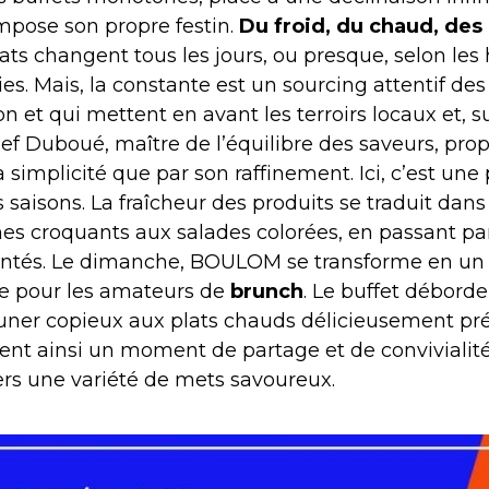
pose son propre festin.
Du froid, du chaud, des
lats changent tous les jours, ou presque, selon les
ies. Mais, la constante est un sourcing attentif des
n et qui mettent en avant les terroirs locaux et, su
f Duboué, maître de l’équilibre des saveurs, pro
 simplicité que par son raffinement. Ici, c’est une
s saisons. La fraîcheur des produits se traduit dan
s croquants aux salades colorées, en passant par 
ntés. Le dimanche, BOULOM se transforme en un 
e pour les amateurs de
brunch
. Le buffet déborde
euner copieux aux plats chauds délicieusement pr
t ainsi un moment de partage et de convivialit
ers une variété de mets savoureux.