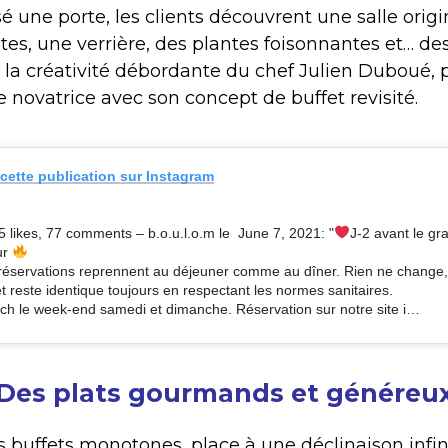
é une porte, les clients découvrent une salle orig
tes, une verrière, des plantes foisonnantes et… des
la créativité débordante du chef Julien Duboué,
e novatrice avec son concept de buffet revisité.
 cette publication sur Instagram
5 likes, 77 comments – b.o.u.l.o.m le June 7, 2021: "
J-2 avant le gr
ur
réservations reprennent au déjeuner comme au dîner. Rien ne change,
et reste identique toujours en respectant les normes sanitaires.
ch le week-end samedi et dimanche. Réservation sur notre site i…
Des plats gourmands et généreu
els buffets monotones, place à une déclinaison infi