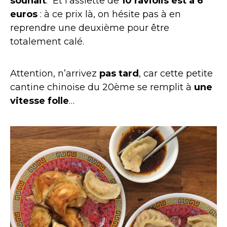
souhait
. Et l’assiette de
10 raviolis est à 6
euros
: à ce prix là, on hésite pas à en
reprendre une deuxième pour être
totalement calé.
Attention, n’arrivez
pas tard
, car cette petite
cantine chinoise du 20ème se remplit à
une
vitesse folle
…