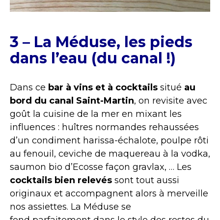
3 – La Méduse, les pieds
dans l’eau (du canal !)
Dans ce
bar à vins et à cocktails
situé
au
bord du canal Saint-Martin
, on revisite avec
goût la cuisine de la mer en mixant les
influences : huîtres normandes rehaussées
d’un condiment harissa-échalote, poulpe rôti
au fenouil, ceviche de maquereau à la vodka,
saumon bio d’Ecosse façon gravlax, … Les
cocktails bien relevés
sont tout aussi
originaux et accompagnent alors à merveille
nos assiettes. La Méduse se
fond parfaitement dans le style des restos du