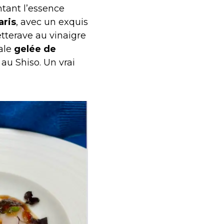
ntant l’essence
aris
, avec un exquis
etterave au vinaigre
nale
gelée de
au Shiso. Un vrai