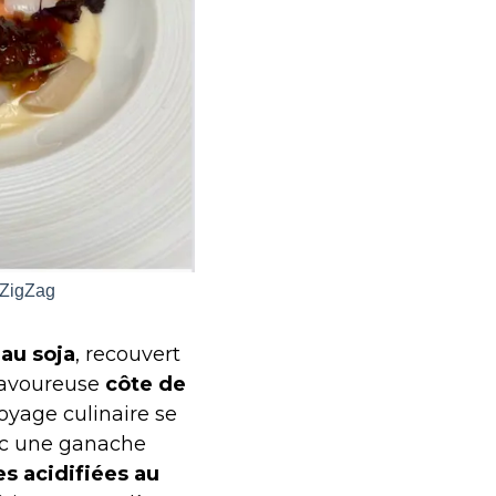
 ZigZag
 au soja
, recouvert
 savoureuse
côte de
oyage culinaire se
ec une ganache
 acidifiées au