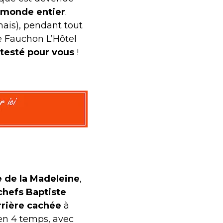
 monde entier
.
onais), pendant tout
de Fauchon L’Hôtel
testé pour vous
!
e de la Madeleine
,
chefs
Baptiste
rrière cachée
à
 en 4 temps, avec