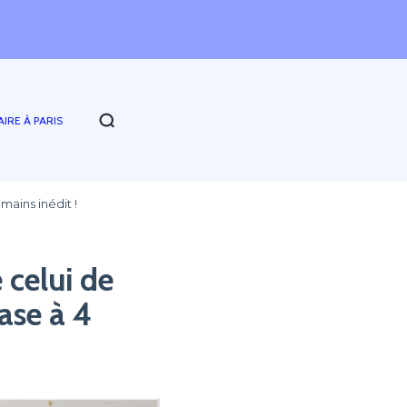
AIRE À PARIS
mains inédit !
 celui de
se à 4