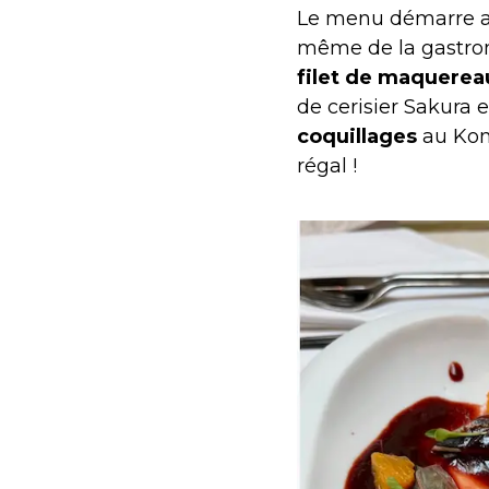
Le menu démarre 
même de la gastr
filet de maquerea
de cerisier Sakura 
coquillages
au Komb
régal !