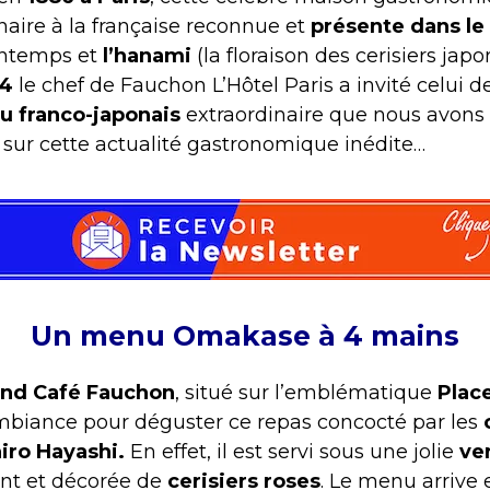
naire à la française reconnue et
présente dans le
rintemps et
l’hanami
(la floraison des cerisiers jap
24
le chef de Fauchon L’Hôtel Paris a invité celui 
 franco-japonais
extraordinaire que nous avons
 sur cette actualité gastronomique inédite…
Un menu Omakase à 4 mains
nd Café Fauchon
, situé sur l’emblématique
Plac
ambiance pour déguster ce repas concocté par les
hiro Hayashi.
En effet, il est servi sous une jolie
ve
rant et décorée de
cerisiers roses
. Le menu arrive