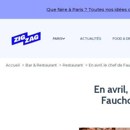
Que faire à Paris ? Toutes nos idées de sorties !
PARIS
ACTUALITÉS
FOOD & DR
Accueil
Bar & Restaurant
Restaurant
En avril, le chef de 
En avril
Fauch