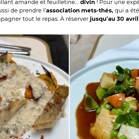
tillant amande et feuilletine…
divin
! Pour une exp
ssi de prendre l’
association mets-thés,
qui a ét
agner tout le repas. À réserver
jusqu’au 30 avril