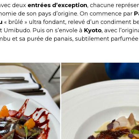
avec deux
entrées d’exception
, chacune représe
onomie de son pays d’origine. On commence par
P
u
« brûlé » ultra fondant, relevé d’un condiment b
et Umibudo. Puis on s’envole à
Kyoto
, avec l’origi
u et sa purée de panais, subtilement parfumée 