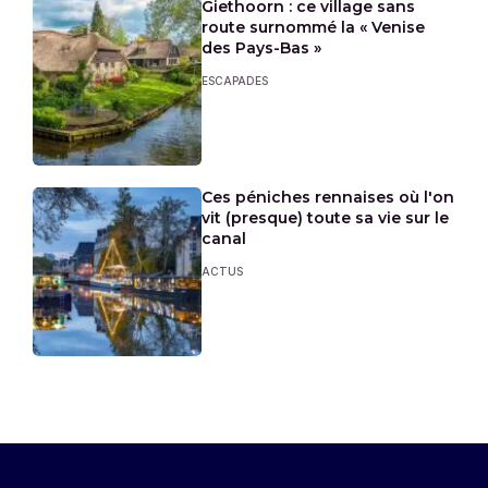
Giethoorn : ce village sans
route surnommé la « Venise
des Pays-Bas »
ESCAPADES
Ces péniches rennaises où l'on
vit (presque) toute sa vie sur le
canal
ACTUS