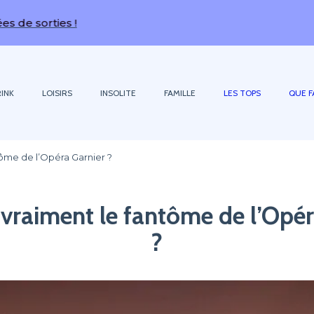
ies !
INK
LOISIRS
INSOLITE
FAMILLE
LES TOPS
QUE F
tôme de l’Opéra Garnier ?
 vraiment le fantôme de l’Opé
?