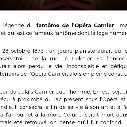
a légende du
fantôme de l’Opéra Garnier
… ma
et qui est ce fameux fantôme dont la loge numéro
8 octobre 1873 : un jeune pianiste aurait eu l
nservatoire de la rue Le Peletier. Sa fiancée
urait alors perdu la vie. Inconsolable et défigur
errains de l’Opéra Garnier, alors en pleine constru
rieur du palais Garnier que l’homme, Ernest, séjou
s vécu à proximité du lac présent sous l’Opéra e
ndie. Il consacra la fin de sa vie à son art et à
l’amour et à la mort. Celui-ci serait mort dans
mais été retrouvé, on pense qu’il fut confondu