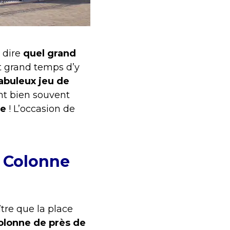
s dire
quel grand
st grand temps d’y
abuleux jeu de
nt bien souvent
ce
! L’occasion de
a Colonne
tre que la place
olonne de près de