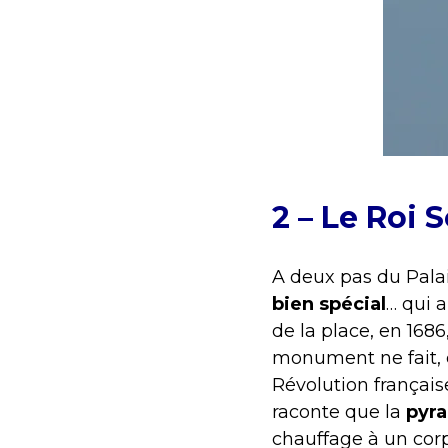
2 – Le Roi S
A deux pas du Palai
bien spécial
… qui 
de la place, en 1686,
monument ne fait, 
Révolution français
raconte que la
pyra
chauffage à un corp