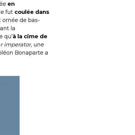
gée
en
e fut
coulée dans
t ornée de bas-
ant la
e qu’
à la cime de
r imperator
, une
poléon Bonaparte a