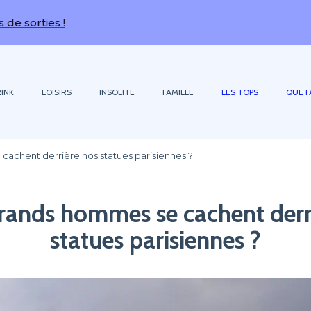
 !
INK
LOISIRS
INSOLITE
FAMILLE
LES TOPS
QUE F
achent derrière nos statues parisiennes ?
rands hommes se cachent derr
statues parisiennes ?