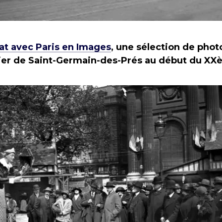
at avec Paris en Images
, une sélection de phot
tier de Saint-Germain-des-Prés au début du X