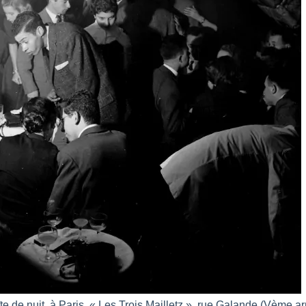
îte de nuit, à Paris, « Les Trois Mailletz », rue Galande (Vème arr