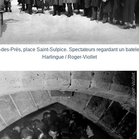
des-Prés, place Saint-Sulpice. Spectateurs regardant un bateleu
Harlingue / Roger-Viollet