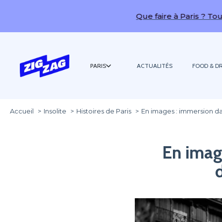
Que faire à Paris ? Toutes nos idée
PARIS
ACTUALITÉS
FOOD & DR
Accueil
Insolite
Histoires de Paris
En images : immersion da
En imag