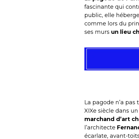
fascinante qui cont
public, elle héberg
comme lors du prin
ses murs
un lieu c
La pagode n’a pas to
XIXe siècle dans un
marchand d’art ch
l’architecte
Fernan
écarlate, avant-toi