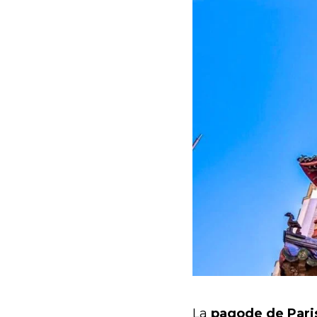
La
pagode de Pari