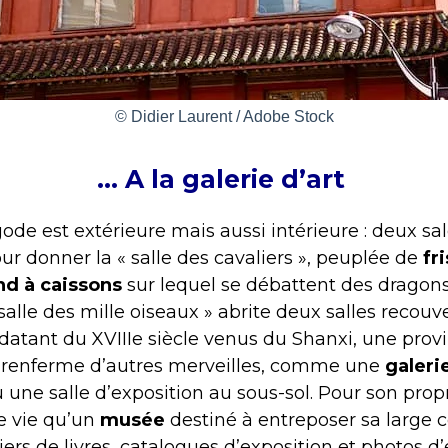
© Didier Laurent / Adobe Stock
… A la galerie d’art
ode est extérieure mais aussi intérieure : deux sa
r donner la « salle des cavaliers », peuplée de
fr
nd à caissons
sur lequel se débattent des dragons
 salle des mille oiseaux » abrite deux salles recou
datant du XVIIIe siècle venus du Shanxi, une prov
se renferme d’autres merveilles, comme une
galeri
une salle d’exposition au sous-sol. Pour son propr
e vie qu’un
musée
destiné à entreposer sa large c
lliers de livres, catalogues d’exposition et photos 