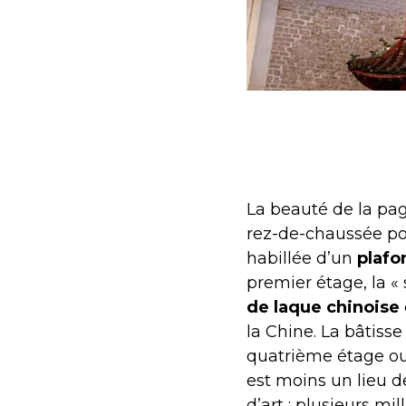
La beauté de la pag
rez-de-chaussée pou
habillée d’un
plafo
premier étage, la «
de laque chinoise
la Chine. La bâtis
quatrième étage ou 
est moins un lieu d
d’art : plusieurs mi