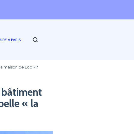
AIRE À PARIS
 la maison de Loo » ?
t bâtiment
pelle « la