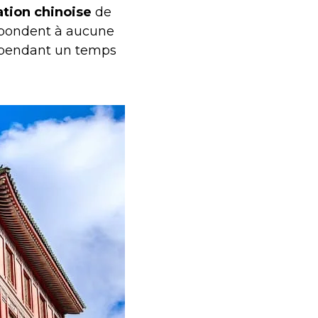
ation chinoise
de
répondent à aucune
ue pendant un temps