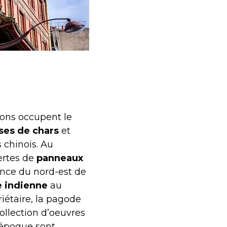
lons occupent le
ises de chars
et
 chinois. Au
vertes de
panneaux
ince du nord-est de
e indienne
au
iétaire, la pagode
ollection d’oeuvres
d’époque sont