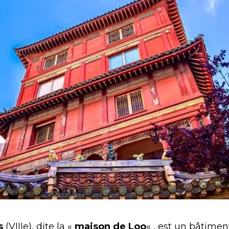
s
(VIIIe), dite la «
maison de Loo
« , est un bâtimen