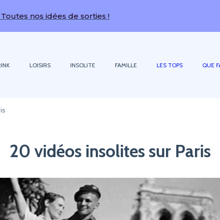
os idées de sorties !
INK
LOISIRS
INSOLITE
FAMILLE
LES TOPS
QUE F
is
20 vidéos insolites sur Paris