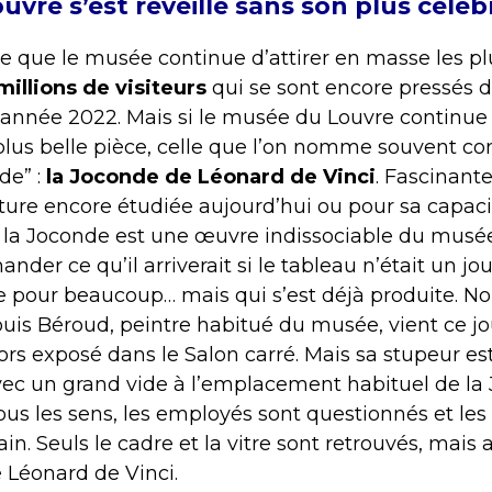
ouvre s’est réveillé sans son plus célè
ce que le musée continue d’attirer en masse les 
millions de visiteurs
qui se sont encore pressés d
année 2022. Mais si le musée du Louvre continue d
 plus belle pièce, celle que l’on nomme souvent c
de” :
la Joconde de Léonard de Vinci
. Fascinante
ure encore étudiée aujourd’hui ou pour sa capaci
s, la Joconde est une œuvre indissociable du musée
ander ce qu’il arriverait si le tableau n’était un jou
le pour beaucoup… mais qui s’est déjà produite. 
uis Béroud, peintre habitué du musée, vient ce jou
ors exposé dans le Salon carré. Mais sa stupeur es
ec un grand vide à l’emplacement habituel de la
ous les sens, les employés sont questionnés et les
in. Seuls le cadre et la vitre sont retrouvés, mais
e Léonard de Vinci.