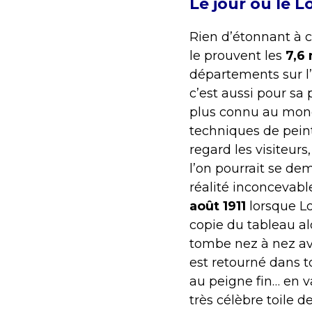
Le jour où le L
Rien d’étonnant à 
le prouvent les
7,6 
départements sur l’
c’est aussi pour sa
plus connu au mon
techniques de peint
regard les visiteur
l’on pourrait se dem
réalité inconcevab
août 1911
lorsque Lo
copie du tableau al
tombe nez à nez av
est retourné dans t
au peigne fin… en va
très célèbre toile d