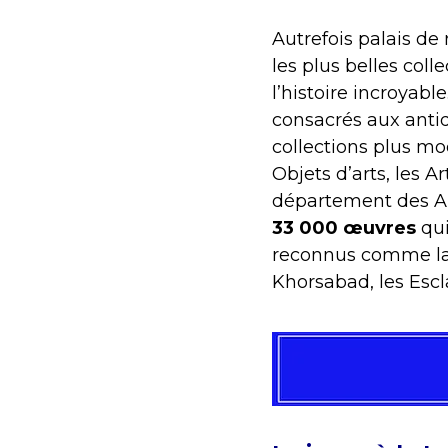
Autrefois palais de
les plus belles col
l’histoire incroyabl
consacrés aux antiq
collections plus m
Objets d’arts, les A
département des Art
33 000 œuvres
qui
reconnus comme la V
Khorsabad, les Esc