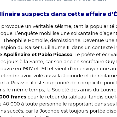
llinaire suspects dans cette affaire
d’
É
ol provoque un véritable séisme, tant la popularité
’époque. L’enquête mobilise une soixantaine d’age
, Théophile Homolle, démissionne. Devenue une af
n espion du Kaiser Guillaume II, dans un contexte i
 Apollinaire et Pablo Picasso
. Le poète et écri
 jours à la Santé, car son ancien secrétaire Guy 
Louvre en 1907 et 1911 et vient d’en envoyer une au
rétendre avoir volé aussi la Joconde et de réclam
t à Picasso, il est soupçonné de complicité pour l
ans le même temps, la Société des amis du Louvre
000 francs
pour le retour du tableau, tandis que 
fre 40 000 à toute personne le rapportant dans ses 
ns succès, car la Joconde est toujours portée disp