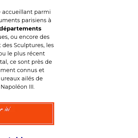
e accueillant parmi
numents parisiens à
 départements
ues, ou encore des
des Sculptures, les
ou le plus récent
al, ce sont près de
ement connus et
aureaux ailés de
Napoléon III.