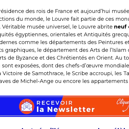
 résidence des rois de France et aujourd’hui musé
lections du monde, le Louvre fait partie de ces mo
e. Véritable musée universel, le Louvre abrite
neuf
uités égyptiennes, orientales et Antiquités grecq
odernes comme les départements des Peintures et 
rts graphiques, le département des Arts de l’Islam 
s de Byzance et des Chrétientés en Orient. Au tot
 sont exposées, dont des chefs-d’œuvre mondial
ictoire de Samothrace, le Scribe accroupi, les T
laves de Michel-Ange ou encore les appartements 