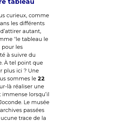
bre tableau
plus curieux, comme
ans les différents
’attirer autant,
omme “le tableau le
 pour les
té à suivre du
. À tel point que
r plus ici ? Une
Nous sommes le
22
r-là réaliser une
t immense lorsqu’il
 Joconde. Le musée
 archives passées
 aucune trace de la