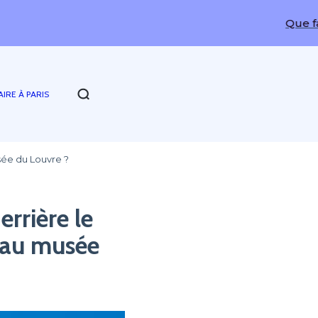
Que faire à Paris
AIRE À PARIS
sée du Louvre ?
errière le
 au musée