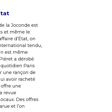
tat
 de la Joconde est
nts et même le
faire d’État, on
nternational tendu,
vain est même
Piéret a dérobé
 quotidien Paris
er une rançon de
ui avoir racheté
 offre une
la revue
locaux. Des offres
arue et l’on