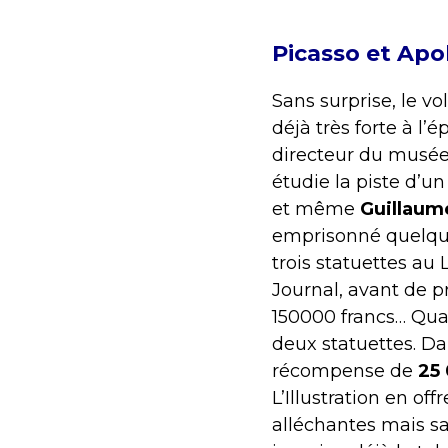
Picasso et Apo
Sans surprise, le v
déjà très forte à l
directeur du musée
étudie la piste d’u
et même
Guillaume
emprisonné quelques
trois statuettes au 
Journal, avant de p
150000 francs… Quan
deux statuettes. D
récompense de
25 
L’Illustration en of
alléchantes mais sa