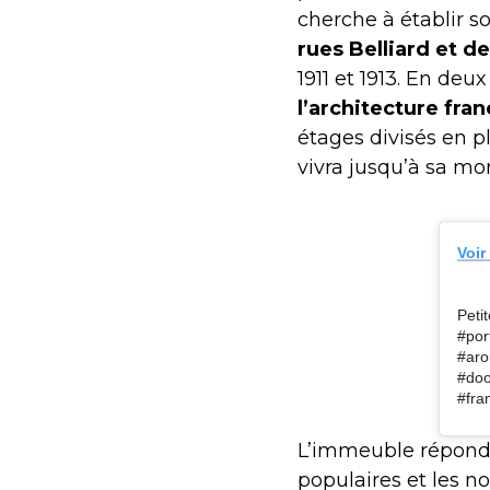
cherche à établir so
rues Belliard et d
1911 et 1913. En deu
l’architecture fran
étages divisés en p
vivra jusqu’à sa mor
Voir
Peti
#por
#aro
#doo
#fra
L’immeuble répond 
populaires et les n