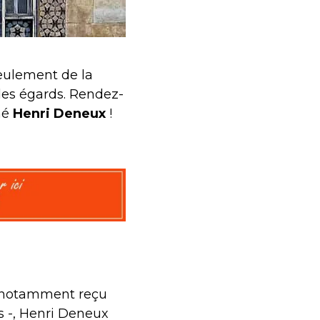
seulement de la
des égards. Rendez-
gné
Henri Deneux
!
t notamment reçu
s -, Henri Deneux