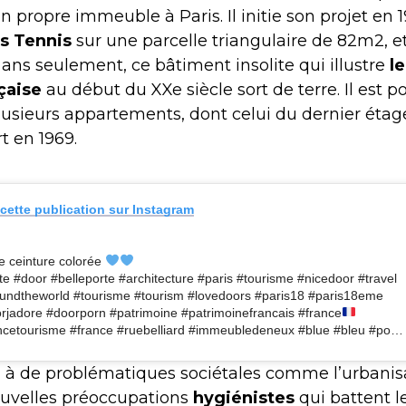
n propre immeuble à Paris. Il initie son projet en 1
es Tennis
sur une parcelle triangulaire de 82m2, et
x ans seulement, ce bâtiment insolite qui illustre
l
çaise
au début du XXe siècle sort de terre. Il est 
lusieurs appartements, dont celui du dernier étage
t en 1969.
 cette publication sur Instagram
te ceinture colorée
te #door #belleporte #architecture #paris #tourisme #nicedoor #travel
undtheworld #tourisme #tourism #lovedoors #paris18 #paris18eme
rjadore #doorporn #patrimoine #patrimoinefrancais #france
ncetourisme #france #ruebelliard #immeubledeneux #blue #bleu #po…
à de problématiques sociétales comme l’urbanisa
ouvelles préoccupations
hygiénistes
qui battent le