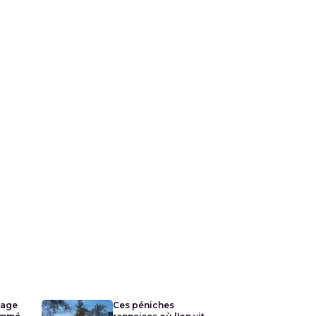
lage
Ces péniches