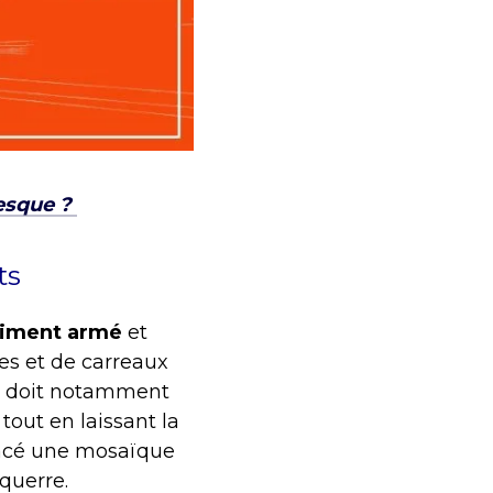
resque ?
ts
iment armé
et
tes et de carreaux
on doit notamment
) tout en laissant la
placé une mosaïque
équerre.