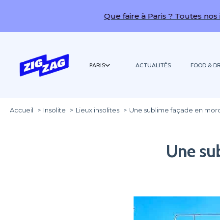
Que faire à Paris ? Toutes nos idées de
PARIS
ACTUALITÉS
FOOD & DR
Accueil
Insolite
Lieux insolites
Une sublime façade en morc
Une su