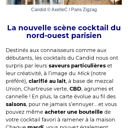
Candid © AxelleC / Paris Zigzag
La nouvelle scène cocktail du
nord-ouest parisien
Destinés aux connaisseurs comme aux
débutants, les cocktails du Candid nous ont
surpris par leurs
saveurs particulières
et
leur créativité, à l’image du
Mick
(notre
préféré),
clarifié au lait
, à base de mezcal
Union, Chartreuse verte,
CBD
, agrumes et
cannelle ! En plus, la carte évolue au fil des
saisons
, pour ne jamais s’ennuyer… et vous
pouvez même
acheter une bouteille
de
votre cocktail favori à ramener à la maison.
Chaque
mardi
, vous pouvez également