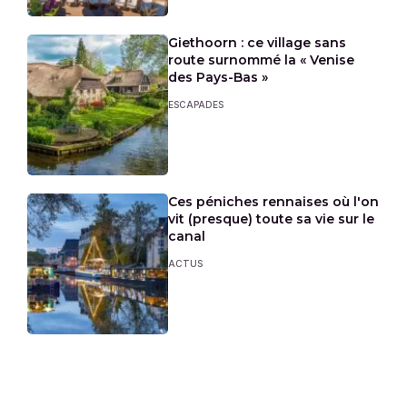
Giethoorn : ce village sans
route surnommé la « Venise
des Pays-Bas »
ESCAPADES
Ces péniches rennaises où l'on
vit (presque) toute sa vie sur le
canal
ACTUS