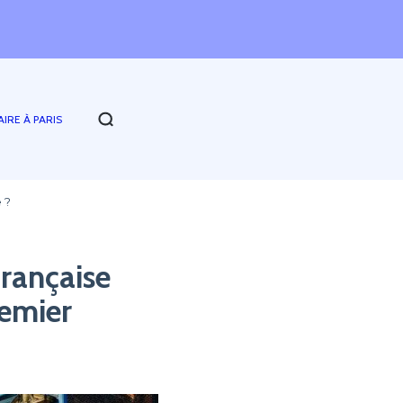
AIRE À PARIS
 ?
française
emier