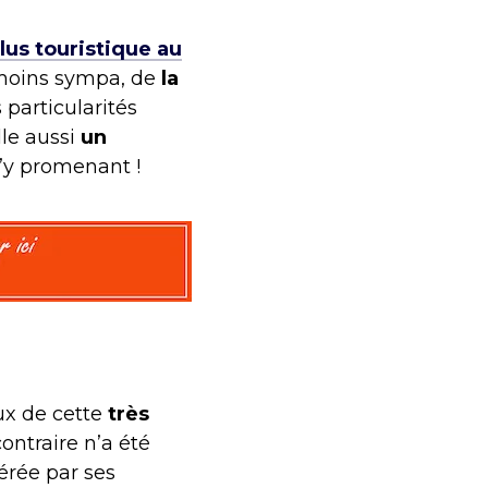
 plus touristique au
 moins sympa, de
la
 particularités
lle aussi
un
’y promenant !
ux de cette
très
ontraire n’a été
érée par ses