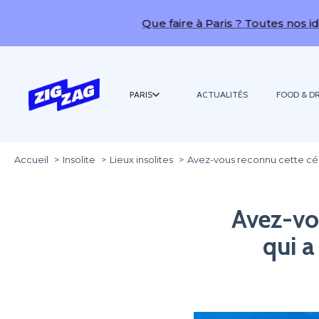
Que faire à Paris ? Toutes nos idées de sorti
PARIS
ACTUALITÉS
FOOD & DR
Accueil
Insolite
Lieux insolites
Avez-vous reconnu cette cél
Avez-vou
qui 