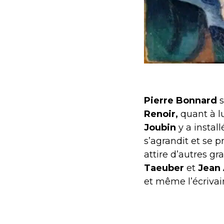
Pierre Bonnard
s
Renoir,
quant à l
Joubin
y a install
s’agrandit et se p
attire d’autres g
Taeuber
et
Jean
et même l’écriva