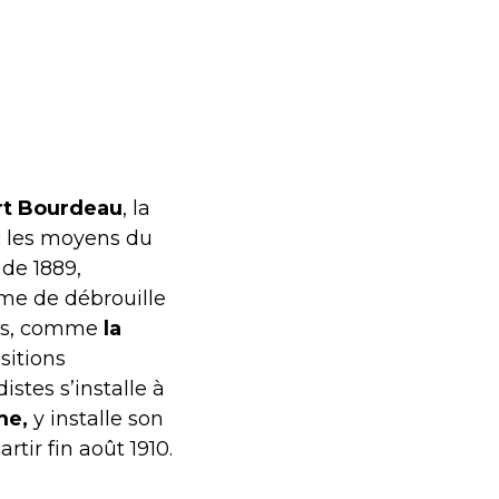
t Bourdeau
, la
c les moyens du
de 1889,
me de débrouille
nnes, comme
la
sitions
stes s’installe à
me,
y installe son
artir fin août 1910.