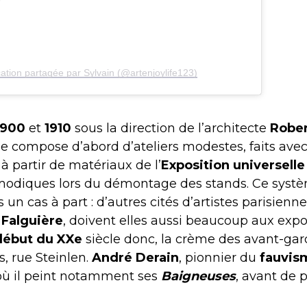
ation partagée par Sylvain (@artenjoylife123)
1900
et
1910
sous la direction de l’architecte
Rober
se compose d’abord d’ateliers modestes, faits ave
 à partir de matériaux de l’
Exposition universelle
 modiques lors du démontage des stands. Ce systè
as un cas à part : d’autres cités d’artistes parisie
 Falguière
, doivent elles aussi beaucoup aux expo
ébut du XXe
siècle donc, la crème des avant-gardi
s, rue Steinlen.
André Derain
, pionnier du
fauvis
 où il peint notamment ses
Baigneuses
, avant de p