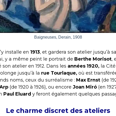
Baigneuses, Derain, 1908
’y installe en
1913
, et gardera son atelier jusqu’à s
ui, y a même peint le portrait de
Berthe Morisot
, 
é son atelier en 1912.
Dans les
années 1920,
la Cité
rolonge jusqu’à la
rue Tourlaque,
où est transférée
rands noms, ceux du surréalisme :
Max Ernst
(de 19
 Arp
(de 1920 à 1926), ou encore
Joan Miró
(en 1927
in
Paul Eluard
y feront également quelques passa
Le charme discret des ateliers