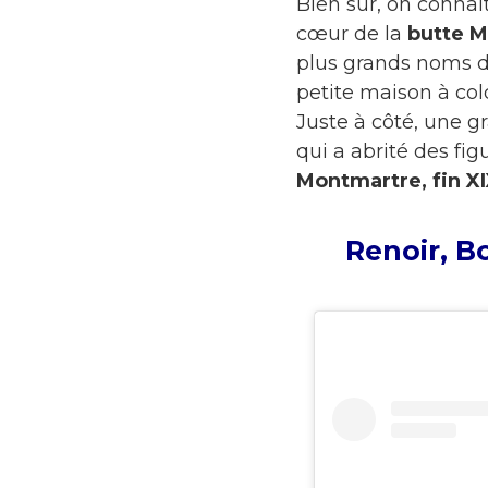
Bien sûr, on connaît
cœur de la
butte 
plus grands noms de
petite maison à co
Juste à côté, une g
qui a abrité des fi
Montmartre,
fin X
Renoir, B