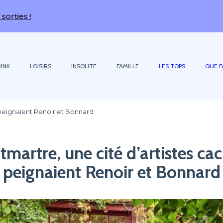
INK
LOISIRS
INSOLITE
FAMILLE
LES TOPS
QUE F
 peignaient Renoir et Bonnard
martre, une cité d’artistes ca
peignaient Renoir et Bonnard