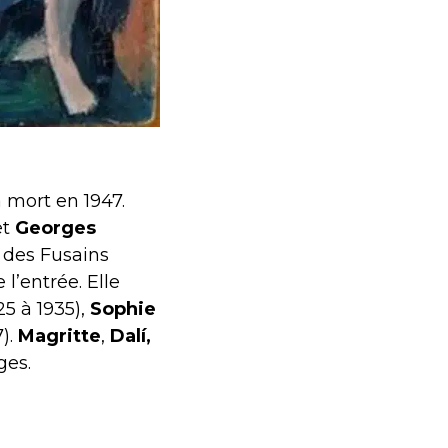
a mort en 1947.
et
Georges
 des Fusains
 l’entrée. Elle
25 à 1935),
Sophie
).
Magritte
,
Dalí,
ges.