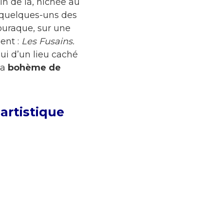
oin de là, nichée au
 quelques-uns des
ouraque, sur une
ent :
Les Fusains.
ui d’un lieu caché
la
bohème de
artistique