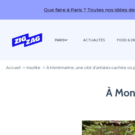
Que faire à Paris ? Toutes nos idées de sorties !
PARIS
ACTUALITÉS
FOOD & DR
Accueil
Insolite
À Montmartre, une cité d’artistes cachée où
À Mont