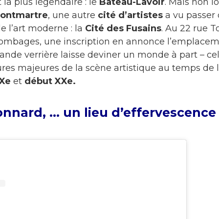
 la plus légendaire : le
Bateau-Lavoir
. Mais non l
Montmartre
, une autre
cité d’artistes
a vu passer
 l’art moderne : la
Cité des Fusains
. Au 22 rue T
lombages, une inscription en annonce l’emplacem
rande verrière laisse deviner un monde à part – cel
gures majeures de la scène artistique au temps de 
IXe
et
début XXe.
onnard, … un lieu d’effervescence 