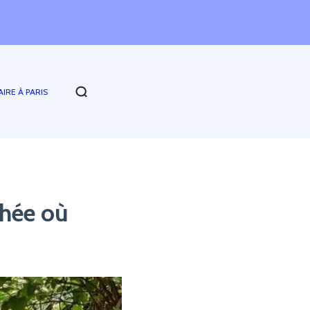
AIRE À PARIS
chée où