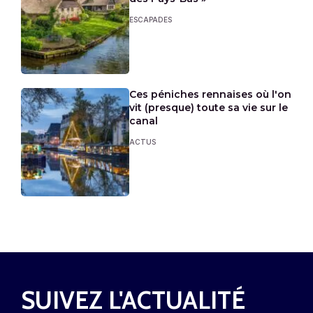
ESCAPADES
Ces péniches rennaises où l'on
vit (presque) toute sa vie sur le
canal
ACTUS
SUIVEZ L'ACTUALITÉ