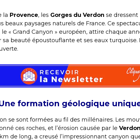
e la
Provence
, les
Gorges du Verdon
se dressent
s beaux paysages naturels de France. Ce spectac
e « Grand Canyon » européen, attire chaque anné
ar sa beauté époustouflante et ses eaux turquoise.
uverte.
Une formation géologique uniqu
on se sont formées au fil des millénaires. Les m
onné ces roches, et l’érosion causée par le
Verdo
km de long, a creusé l’impressionnant canyon qu