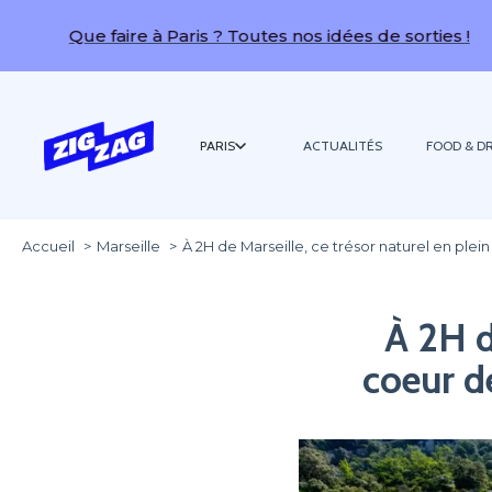
ue faire à Paris ? Toutes nos idées de sorties !
PARIS
ACTUALITÉS
FOOD & DR
Accueil
Marseille
À 2H de Marseille, ce trésor naturel en plei
À 2H d
coeur de