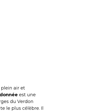
plein air et
ndonnée
est une
orges du Verdon
e le plus célèbre. Il