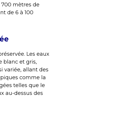
’à 700 mètres de
ant de 6 à 100
tée
préservée. Les eaux
 blanc et gris,
i variée, allant des
typiques comme la
gées telles que le
eux au-dessus des