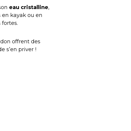
 son
eau cristalline
,
es en kayak ou en
fortes.
don offrent des
e s’en priver !