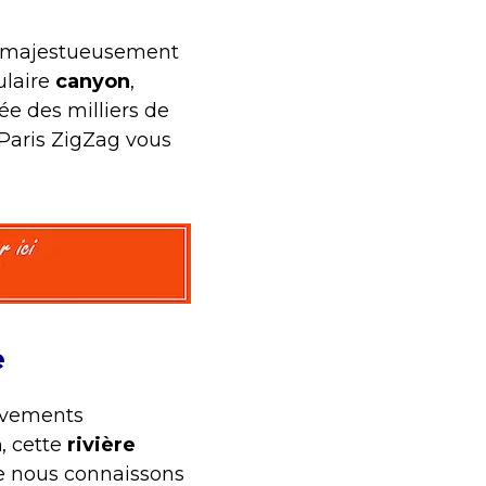
 majestueusement
ulaire
canyon
,
e des milliers de
 Paris ZigZag vous
e
ouvements
n
, cette
rivière
e nous connaissons