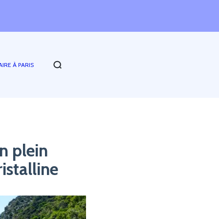
Q
AIRE À PARIS
n plein
istalline