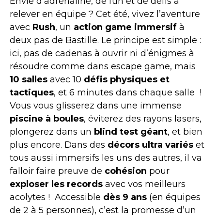
Envie d’adrénaline, de fun et de défis à
relever en équipe ? Cet été, vivez l’aventure
avec
Rush
, un
action game immersif
à
deux pas de Bastille. Le principe est simple :
ici, pas de cadenas à ouvrir ni d’énigmes à
résoudre comme dans escape game, mais
10 salles
avec 10
défis physiques et
tactiques
, et 6 minutes dans chaque salle !
Vous vous glisserez dans une immense
piscine à boules
, éviterez des rayons lasers,
plongerez dans un
blind test géant
, et bien
plus encore. Dans des
décors ultra variés
et
tous aussi immersifs les uns des autres, il va
falloir faire preuve de
cohésion
pour
exploser les records
avec vos meilleurs
acolytes ! Accessible
dès 9 ans
(en équipes
de 2 à 5 personnes), c’est la promesse d’un