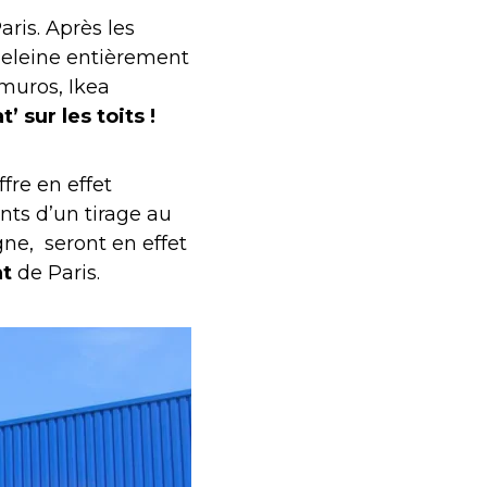
aris. Après les
adeleine entièrement
muros, Ikea
’ sur les toits !
fre en effet
nts d’un tirage au
gne, seront en effet
nt
de Paris.