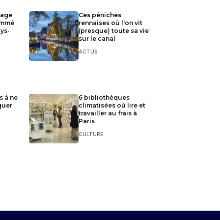
lage
Ces péniches
ommé
rennaises où l'on vit
ays-
(presque) toute sa vie
sur le canal
ACTUS
s à ne
6 bibliothèques
quer
climatisées où lire et
travailler au frais à
Paris
CULTURE