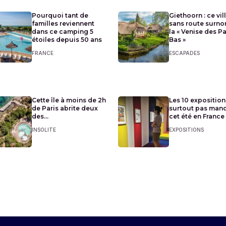
Pourquoi tant de
Giethoorn : ce vil
familles reviennent
sans route surn
dans ce camping 5
la « Venise des P
étoiles depuis 50 ans
Bas »
FRANCE
ESCAPADES
Cette île à moins de 2h
Les 10 exposition
de Paris abrite deux
surtout pas man
des...
cet été en France
INSOLITE
EXPOSITIONS