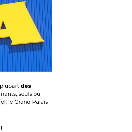
 plupart
des
nants, seuls ou
fel
, le Grand Palais
!