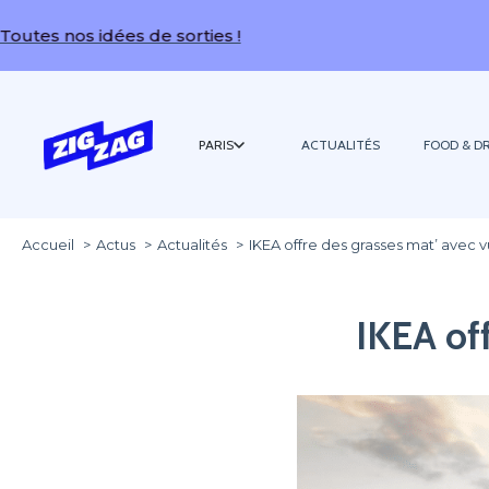
nos idées de sorties !
PARIS
ACTUALITÉS
FOOD & DR
Accueil
Actus
Actualités
IKEA offre des grasses mat’ avec vu
IKEA off