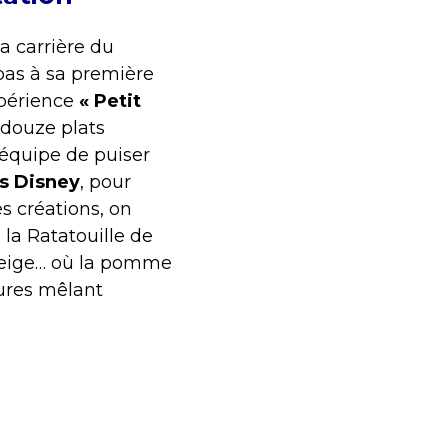
a carrière du
 pas à sa première
xpérience
« Petit
 douze plats
 équipe de puiser
s Disney
, pour
s créations, on
 la Ratatouille de
eige… où la pomme
tures mêlant