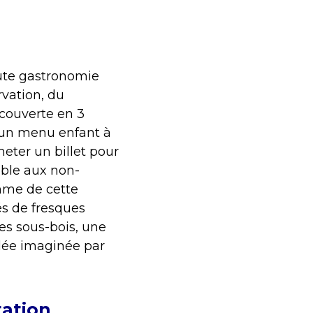
ute gastronomie
rvation, du
écouverte en 3
’un menu enfant à
eter un billet pour
ible aux non-
mme de cette
és de fresques
es sous-bois, une
lée imaginée par
tation