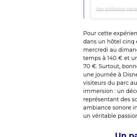
Une publication part
Pour cette expérie
dans un hôtel cinq é
mercredi au diman
temps à 140 € et u
70 €.
Surtout, bonn
une journée à Disne
visiteurs du parc a
immersion : un déc
représentant des s
ambiance sonore im
un véritable passio
Un pa