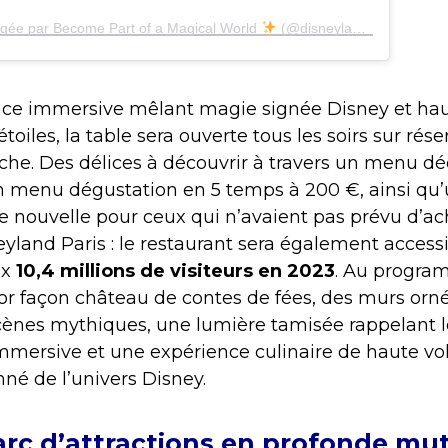
agée par Become Part of a Magical World
(@disneylandparis)
nce immersive mêlant magie signée Disney et ha
toiles, la table sera ouverte tous les soirs sur rése
che.
Des délices à découvrir à travers un menu d
n menu dégustation en 5 temps à 200 €, ainsi qu
e nouvelle pour ceux qui n’avaient pas prévu d’ach
yland Paris : le restaurant sera également access
ux
10,4 millions de visiteurs en 2023
. Au progra
or façon château de contes de fées, des murs orn
cènes mythiques, une lumière tamisée rappelant l
mersive et une expérience culinaire de haute vo
nné de l’univers Disney.
rc d’attractions en profonde mu