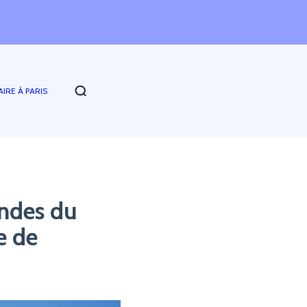
AIRE À PARIS
ndes du
e de