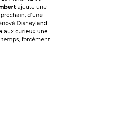
Imbert
ajoute une
 prochain, d’une
rénové Disneyland
a aux curieux une
q temps, forcément