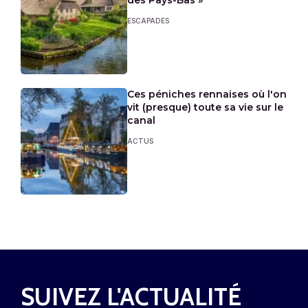
ESCAPADES
Ces péniches rennaises où l'on
vit (presque) toute sa vie sur le
canal
ACTUS
SUIVEZ L'ACTUALITÉ