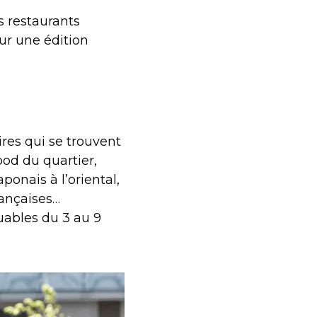
s restaurants
ur une édition
ires qui se trouvent
food du quartier,
ponais à l’oriental,
françaises…
uables du 3 au 9