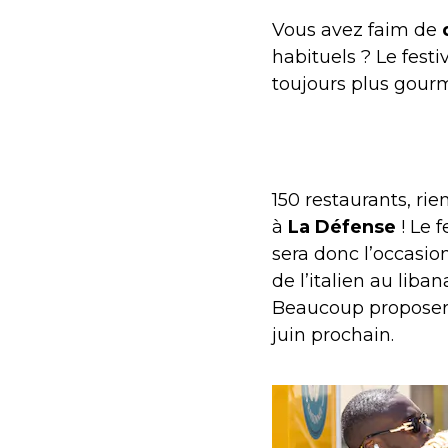
Vous avez faim de
habituels ? Le festi
toujours plus gou
150 restaurants, ri
à
La Défense
! Le 
sera donc l’occasio
de l’italien au liba
Beaucoup proposero
juin prochain.