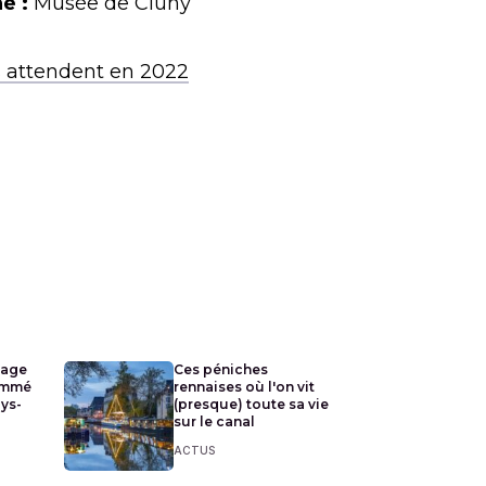
e :
Musée de Cluny
s attendent en 2022
lage
Ces péniches
ommé
rennaises où l'on vit
ays-
(presque) toute sa vie
sur le canal
ACTUS