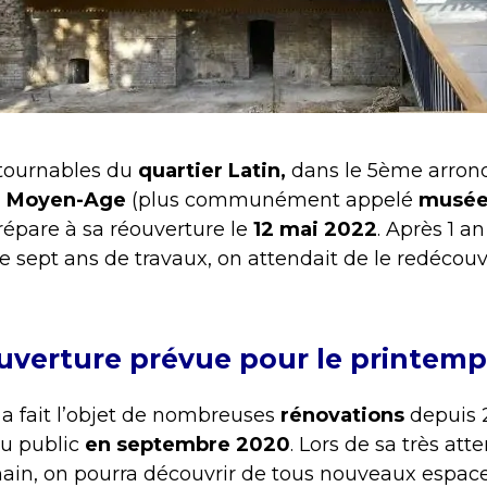
ontournables du
quartier Latin,
dans le 5ème arron
u Moyen-Age
(plus communément appelé
musée
répare à sa réouverture le
12 mai 2022
. Après 1 a
e sept ans de travaux, on attendait de le redécou
uverture prévue pour le printemp
a fait l’objet de nombreuses
rénovations
depuis 2
u public
en septembre 2020
. Lors de sa très at
in, on pourra découvrir de tous nouveaux espaces