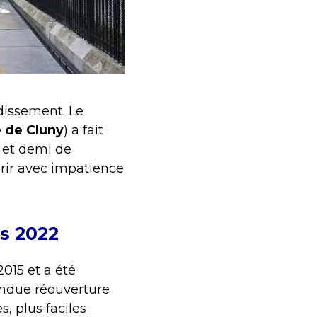
dissement. Le
 de Cluny
) a fait
n et demi de
vrir avec impatience
s 2022
015 et a été
tendue réouverture
, plus faciles