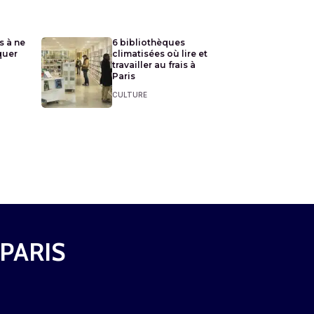
s à ne
6 bibliothèques
quer
climatisées où lire et
travailler au frais à
Paris
CULTURE
 PARIS