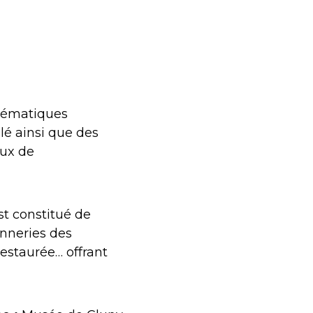
blématiques
lé ainsi que des
aux de
st constitué de
nneries des
restaurée… offrant