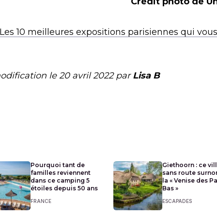
Crédit photo de Un
Les 10 meilleures expositions parisiennes qui vou
odification le
20 avril 2022
par
Lisa B
Pourquoi tant de
Giethoorn : ce vil
familles reviennent
sans route surn
dans ce camping 5
la « Venise des P
étoiles depuis 50 ans
Bas »
FRANCE
ESCAPADES