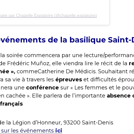
agée par Chapelle Expiatoire (@chapelle.expiatoire)
événements de la basilique Saint-
,
la soirée commencera par une lecture/performa
de Frédéric Muñoz, elle viendra lire le récit de la
r
mée »,
commeCatherine De Médicis. Souhaitant rét
a sa vie à travers les
épreuves
et difficultés éprou
nera une
conférence
sur « Les femmes et le pouv
en cachée ». Elle parlera de l’importante
absence 
 français
de la Légion d’Honneur, 93200 Saint-Denis
s sur les événements
ici