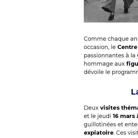
Comme chaque année
occasion, le
Centre
passionnantes à la
hommage aux
fig
dévoile le program
L
Deux
visites thém
et le jeudi
16 mars 
guillotinées et ente
expiatoire
. Ces vi