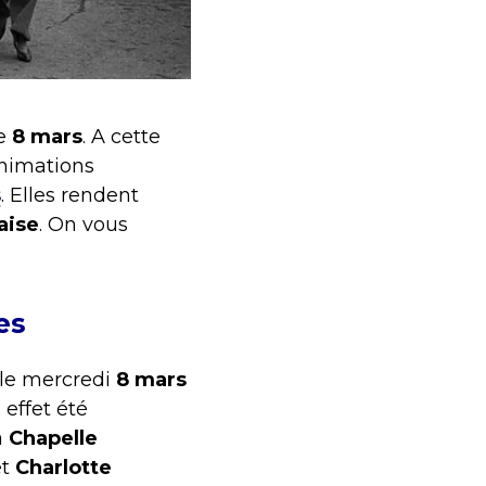
le
8 mars
. A cette
animations
s
. Elles rendent
aise
. On vous
es
 le mercredi
8 mars
 effet été
a
Chapelle
t
Charlotte