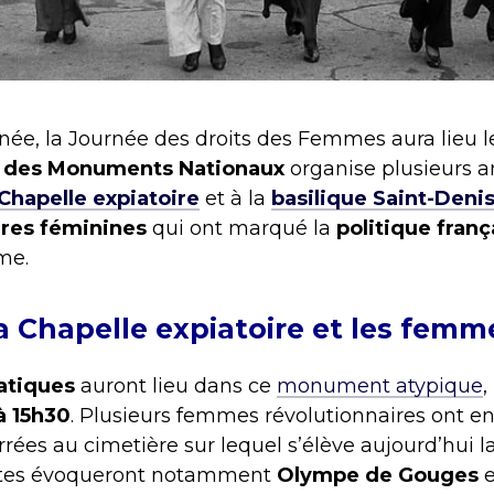
, la Journée des droits des Femmes aura lieu 
 des Monuments Nationaux
organise plusieurs 
Chapelle expiatoire
et à la
basilique Saint-Deni
ures féminines
qui ont marqué la
politique franç
me.
a Chapelle expiatoire et les femm
atiques
auront lieu dans ce
monument atypique
,
à 15h30
. Plusieurs femmes révolutionnaires ont en
rrées au cimetière sur lequel s’élève aujourd’hui l
sites évoqueront notamment
Olympe de Gouges
e