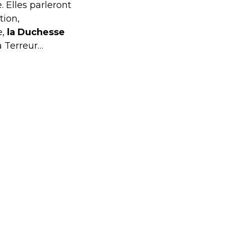
e. Elles parleront
tion,
e,
la Duchesse
a Terreur…