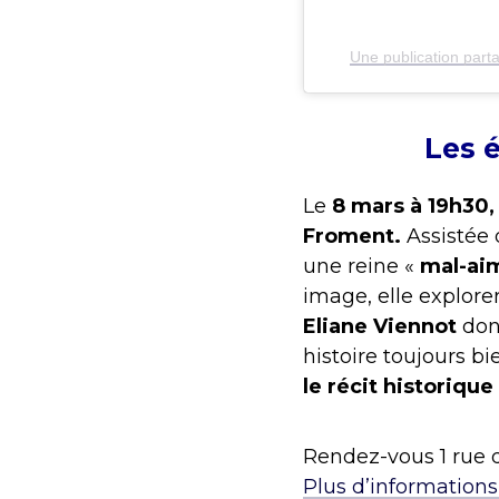
Une publication part
Les 
Le
8 mars à 19h30
Froment.
Assistée 
une reine «
mal-ai
image, elle explorer
Eliane Viennot
don
histoire toujours bi
le récit historique
Rendez-vous 1 rue 
Plus d’information