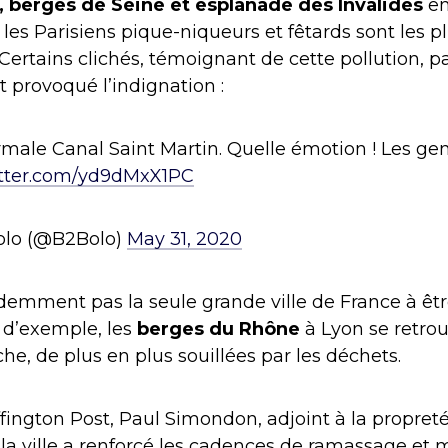
, berges de Seine et esplanade des Invalides
en
r les Parisiens pique-niqueurs et fêtards sont les p
Certains clichés, témoignant de cette pollution, p
t provoqué l’indignation :
ormale Canal Saint Martin. Quelle émotion ! Les ge
itter.com/yd9dMxX1PC
olo (@B2Bolo)
May 31, 2020
idemment pas la seule grande ville de France à êt
 d’exemple, les
berges du Rhône
à Lyon se retro
e, de plus en plus souillées par les déchets.
ffington Post, Paul Simondon, adjoint à la propreté
 la ville a renforcé les cadences de ramassage et m