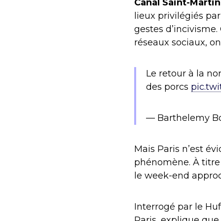
Canal Saint-Martin
lieux privilégiés pa
gestes d’incivisme. 
réseaux sociaux, on
Le retour à la n
des porcs
pic.tw
— Barthelemy B
Mais Paris n’est év
phénomène. À titre
le week-end approch
Interrogé par le Hu
Paris, explique que