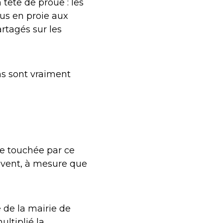
 tête de proue : les
lus en proie aux
artagés sur les
ns sont vraiment
re touchée par ce
uvent, à mesure que
 de la mairie de
ultiplié la