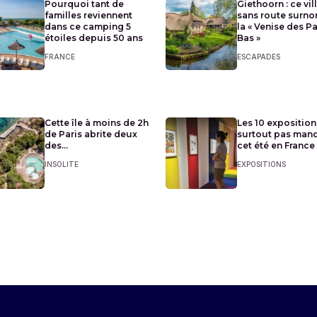
Pourquoi tant de
Giethoorn : ce vil
familles reviennent
sans route surn
dans ce camping 5
la « Venise des P
étoiles depuis 50 ans
Bas »
FRANCE
ESCAPADES
Cette île à moins de 2h
Les 10 exposition
de Paris abrite deux
surtout pas man
des...
cet été en France
INSOLITE
EXPOSITIONS