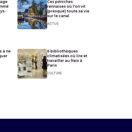
lage
Ces péniches
ommé
rennaises où l'on vit
ays-
(presque) toute sa vie
sur le canal
ACTUS
s à ne
6 bibliothèques
quer
climatisées où lire et
travailler au frais à
Paris
CULTURE