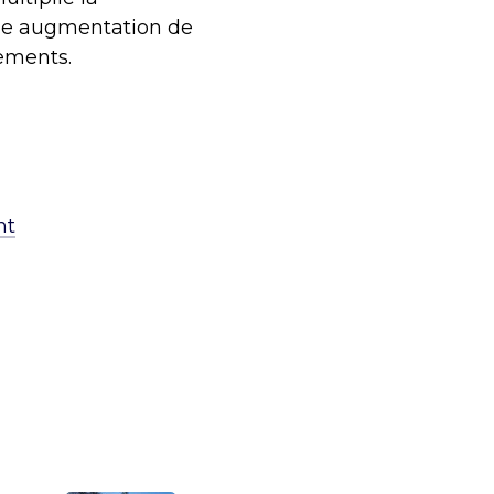
 une augmentation de
ements.
nt